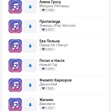
Алина Гросу
Мокрые Ресницы
1 160
Пропаганда
Знаешь (Pop Version)
2 077
Ева Польна
Парни Не Плачут
3 561
Потап и Настя
Новый Год
1 379
Филипп Киркоров
Диско-бой
1 565
Жасмин
Виновата
1 337