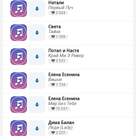
Натали
Первый Луч
2 024
Света
Тайна
1 709
Потап и Настя
Край Ми Э Ривер
3 531
Елена Есенина
Вишня
1 734
Елена Есенина
Мир Без Тебя
15 537
Дима Билан
Леди (Lady)
2 237