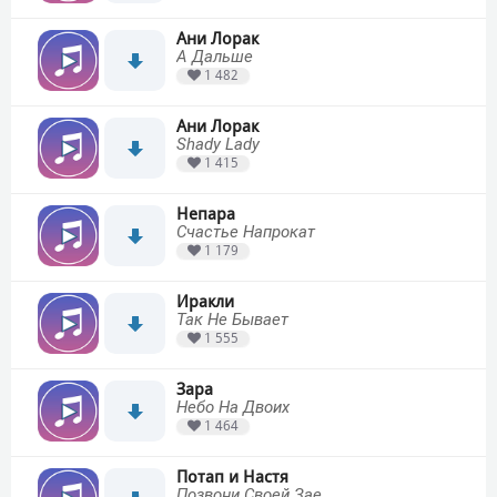
Ани Лорак
А Дальше
1 482
Ани Лорак
Shady Lady
1 415
Непара
Счастье Напрокат
1 179
Иракли
Так Не Бывает
1 555
Зара
Небо На Двоих
1 464
Потап и Настя
Позвони Своей Зае