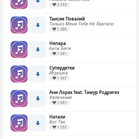
2 533
Таисия Повалий
Только Меня Тебе Не Хватало
1 386
Непара
Беги, Беги
1 341
Супердетки
Игрушка
1 367
Ани Лорак feat. Тимур Родригез
Увлечение
1 087
Натали
Вот Так
1 553