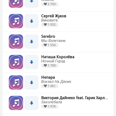
2 793
Сергей Жуков
Виновата
1 932
Serebro
Мы Взлетаем
1 554
Наташа Королёва
Ночной Город
1 700
Непара
Вокзал На Двоих
1 461
Виктория Дайнеко feat. Гарик Харламов
Заколебала
1 978