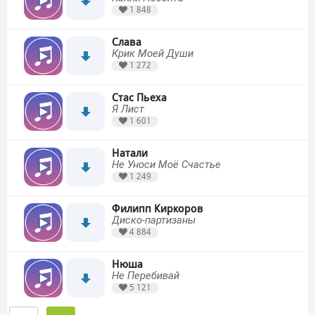
1 848
Слава
Крик Моей Души
1 272
Стас Пьеха
Я Лист
1 601
Натали
Не Уноси Моё Счастье
1 249
Филипп Киркоров
Диско-партизаны
4 884
Нюша
Не Перебивай
5 121