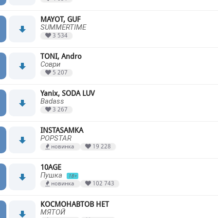
MAYOT, GUF
SUMMERTIME
3 534
TONI, Andro
Соври
5 207
Yanix, SODA LUV
Badass
3 267
INSTASAMKA
POPSTAR
новинка
19 228
10AGE
Пушка
18+
новинка
102 743
КОСМОНАВТОВ НЕТ
МЯТОЙ