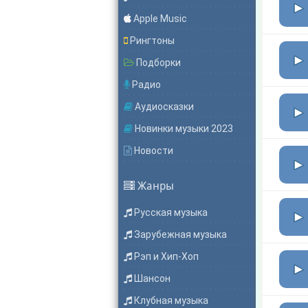
Apple Music
Рингтоны
Подборки
Радио
Аудиосказки
Новинки музыки 2023
Новости
Жанры
Русская музыка
Зарубежная музыка
Рэп и Хип-Хоп
Шансон
Клубная музыка