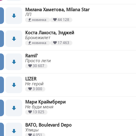
Милана Хаметова, Milana Star
ЛП
новинка
44 128
Коста Лакоста, Элджей
Бронежилет
новинка
17 463
Ramil'
Просто лети
30 607
LIZER
Не герой
3 000
Мари Краймбрери
Не буди меня
13 025
BATO, Boulevard Depo
Улицы
4 051