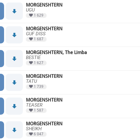
MORGENSHTERN
UGU
1 629
MORGENSHTERN
GUF DISS
1 687
MORGENSHTERN, The Limba
BESTIE
1 627
MORGENSHTERN
TATU
1 739
MORGENSHTERN
TEASER
1 587
MORGENSHTERN
SHEIKH
6 047