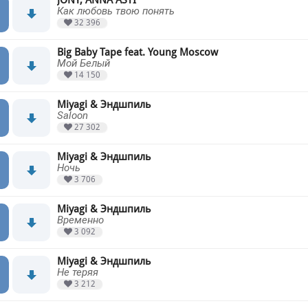
JONY, ANNA ASTI
Как любовь твою понять
32 396
Big Baby Tape feat. Young Moscow
Мой Белый
14 150
Miyagi & Эндшпиль
Saloon
27 302
Miyagi & Эндшпиль
Ночь
3 706
Miyagi & Эндшпиль
Временно
3 092
Miyagi & Эндшпиль
Не теряя
3 212