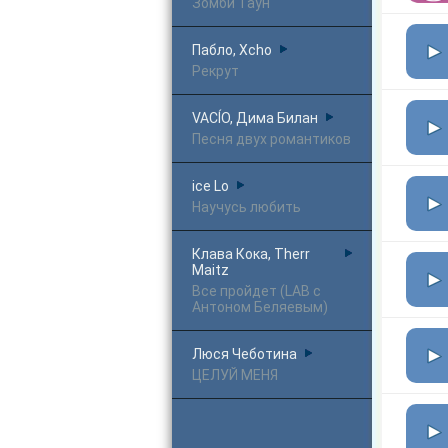
Зомби Таун
Пабло, Xcho
Рекрут
VACÍO, Дима Билан
Песня двух романтиков
ice Lo
Научусь любить
Клава Кока, Therr
Maitz
Все пройдет (LAB с
Антоном Беляевым)
Люся Чеботина
ЦЕЛУЙ МЕНЯ