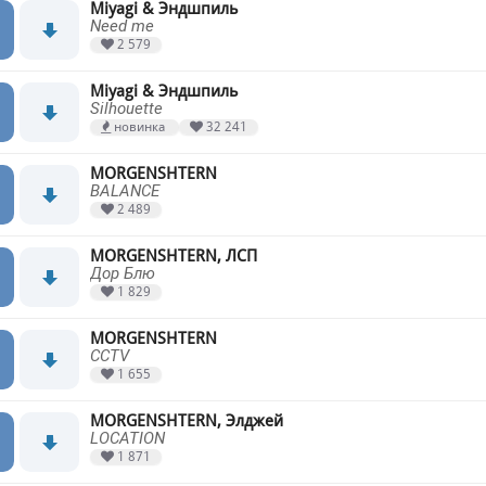
Miyagi & Эндшпиль
Need me
2 579
Miyagi & Эндшпиль
Silhouette
новинка
32 241
MORGENSHTERN
BALANCE
2 489
MORGENSHTERN, ЛСП
Дор Блю
1 829
MORGENSHTERN
CCTV
1 655
MORGENSHTERN, Элджей
LOCATION
1 871