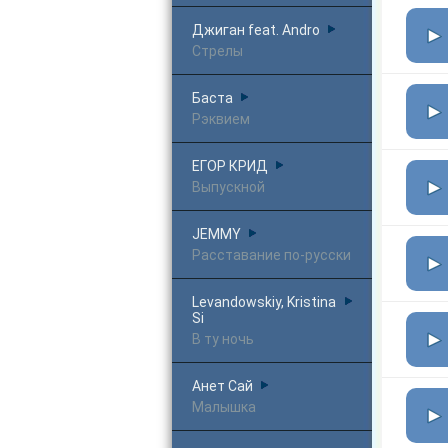
Джиган feat. Andro
Стрелы
Баста
Рэквием
ЕГОР КРИД
Выпускной
JEMMY
Расставание по-русски
Levandowskiy, Kristina
Si
В ту ночь
Анет Сай
Малышка