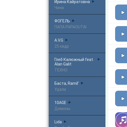
Ирина Кайратовна
Чина
ФОГЕЛЬ
ПАПА PAPAOUTAI
A.V.G
25 кадр
Глеб Калюжный feat.
Alan Galit
ТЕХНО
Баста, Ramil’
Удали
10AGE
Демоны
Lida