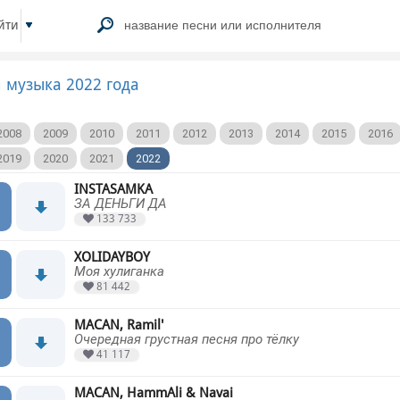
йти
 музыка 2022 года
2008
2009
2010
2011
2012
2013
2014
2015
2016
2019
2020
2021
2022
INSTASAMKA
ЗА ДЕНЬГИ ДА
133 733
XOLIDAYBOY
Моя хулиганка
81 442
MACAN, Ramil'
Очередная грустная песня про тёлку
41 117
MACAN, HammAli & Navai