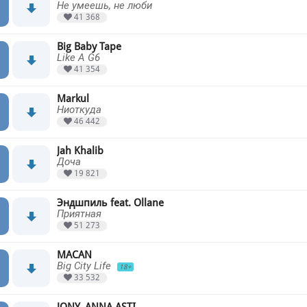
Не умеешь, не люби
41 368
Big Baby Tape
Like A G6
41 354
Markul
Ниоткуда
46 442
Jah Khalib
Доча
19 821
Эндшпиль feat. Ollane
Приятная
51 273
MACAN
Big City Life
18+
33 532