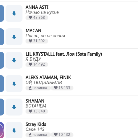
ANNA ASTI
Ночью на кухне
48 868
MACAN
Плачь, но не звони
31 392
LIL KRYSTALLL feat. Лоя (5sta Family)
Я БУДУ
14 492
ALEKS ATAMAN, FINIK
ОЙ, ПОДЗАБЫЛИ
новинка
18 133
SHAMAN
ВСТАНЕМ
13 840
Stray Kids
Case 143
новинка
10 132