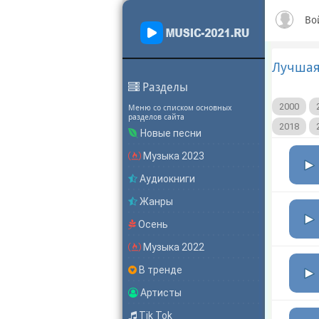
Во
Лучшая
Разделы
2000
Меню со списком основных
разделов сайта
2018
Новые песни
Музыка 2023
Аудиокниги
Жанры
Осень
Музыка 2022
В тренде
Артисты
Tik Tok