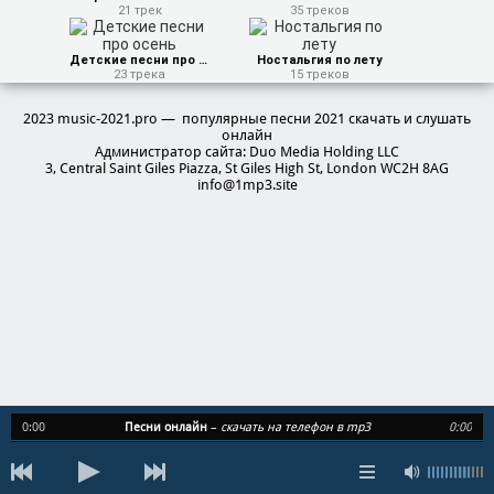
21 трек
35 треков
Детские песни про осень
Ностальгия по лету
23 трека
15 треков
2023 music-2021.pro — популярные песни 2021 скачать и слушать
онлайн
Администратор сайта: Duo Media Holding LLC
3, Central Saint Giles Piazza, St Giles High St, London WC2H 8AG
info@1mp3.site
0:00
Песни онлайн
–
скачать на телефон в mp3
0:00