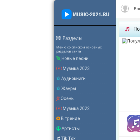
Во
По
Разделы
Меню со списком основных
разделов сайта
Новые песни
Музыка 2023
Аудиокниги
Жанры
Осень
Музыка 2022
В тренде
Артисты
Tik Tok