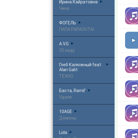
Ирина Кайратовна
Чина
ФОГЕЛЬ
ПАПА PAPAOUTAI
A.V.G
25 кадр
Глеб Калюжный feat.
Alan Galit
ТЕХНО
Баста, Ramil’
Удали
10AGE
Демоны
Lida