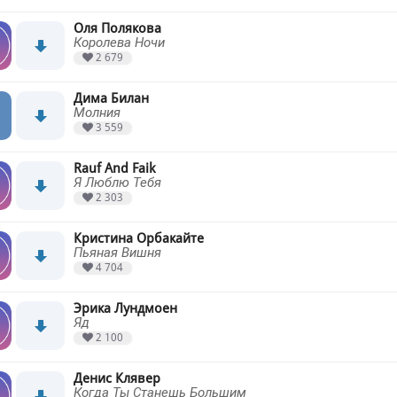
Оля Полякова
Королева Ночи
2 679
Дима Билан
Молния
3 559
Rauf And Faik
Я Люблю Тебя
2 303
Кристина Орбакайте
Пьяная Вишня
4 704
Эрика Лундмоен
Яд
2 100
Денис Клявер
Когда Ты Станешь Большим