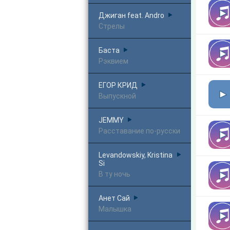
Джиган feat. Andro
Стрелы
Баста
Рэквием
ЕГОР КРИД
Выпускной
JEMMY
Расставание по-русски
Levandowskiy, Kristina
Si
В ту ночь
Анет Сай
Малышка