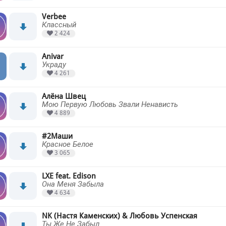
Verbee
Классный
2 424
Anivar
Украду
4 261
Алёна Швец
Мою Первую Любовь Звали Ненависть
4 889
#2Маши
Красное Белое
3 065
LXE feat. Edison
Она Меня Забыла
4 634
NK (Настя Каменских) & Любовь Успенская
Ты Же Не Забыл