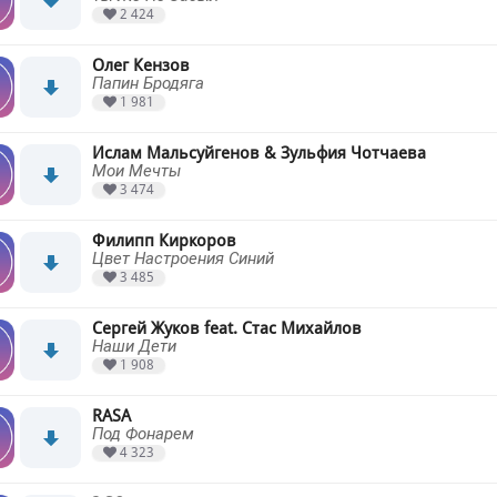
2 424
Олег Кензов
Папин Бродяга
1 981
Ислам Мальсуйгенов & Зульфия Чотчаева
Мои Мечты
3 474
Филипп Киркоров
Цвет Настроения Синий
3 485
Сергей Жуков feat. Стас Михайлов
Наши Дети
1 908
RASA
Под Фонарем
4 323