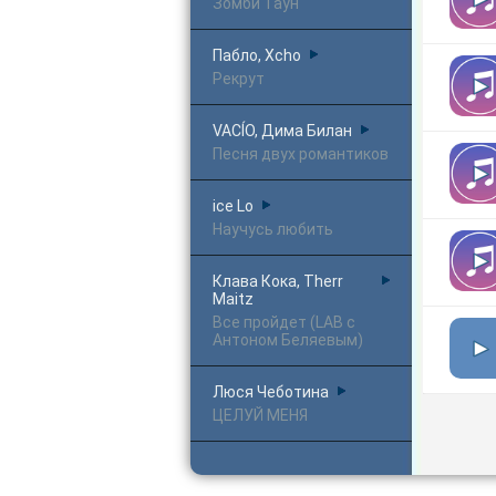
Зомби Таун
Пабло, Xcho
Рекрут
VACÍO, Дима Билан
Песня двух романтиков
ice Lo
Научусь любить
Клава Кока, Therr
Maitz
Все пройдет (LAB с
Антоном Беляевым)
Люся Чеботина
ЦЕЛУЙ МЕНЯ