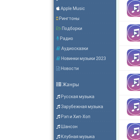
Apple Music
Рингтоны
Подборки
Радио
Аудиосказки
Новинки музыки 2023
Новости
Жанры
Русская музыка
Зарубежная музыка
Рэп и Хип-Хоп
Шансон
Клубная музыка