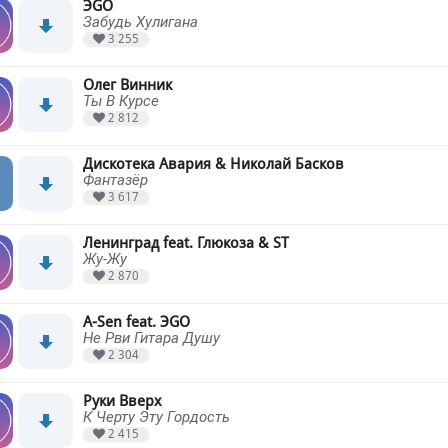
ЭGO
Забудь Хулигана
3 255
Олег Винник
Ты В Курсе
2 812
Дискотека Авария & Николай Басков
Фантазёр
3 617
Ленинград feat. Глюкоза & ST
Жу-Жу
2 870
A-Sen feat. ЭGO
Не Рви Гитара Душу
2 304
Руки Вверх
К Черту Эту Гордость
2 415