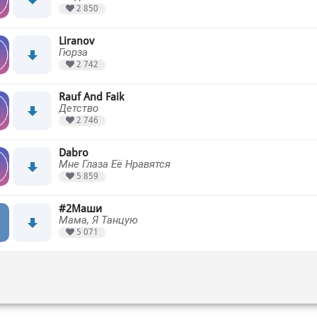
2 850
Liranov
Гюрза
2 742
Rauf And Faik
Детство
2 746
Dabro
Мне Глаза Её Нравятся
5 859
#2Маши
Мама, Я Танцую
5 071