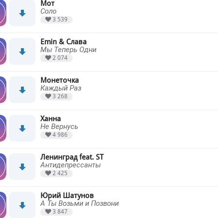
Мот
Соло
3 539
Emin & Слава
Мы Теперь Одни
2 074
Монеточка
Каждый Раз
3 268
Ханна
Не Вернусь
4 986
Ленинград feat. ST
Антидепрессанты
2 425
Юрий Шатунов
А Ты Возьми и Позвони
3 847