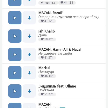
новинка
44 131
MACAN, Ramil'
Очередная грустная песня про тёлку
41 123
Jah Khalib
Доча
19 826
MACAN, HammAli & Navai
Не умеешь, не люби
41 374
Markul
Ниоткуда
46 448
Эндшпиль feat. Ollane
Приятная
51 276
MACAN