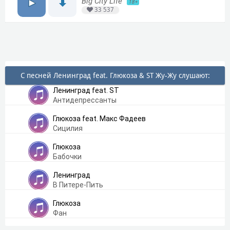
Big City Life
18+
33 537
С песней Ленинград feat. Глюкоза & ST Жу-Жу слушают:
Ленинград feat. ST
Антидепрессанты
Глюкоза feat. Макс Фадеев
Сицилия
Глюкоза
Бабочки
Ленинград
В Питере-Пить
Глюкоза
Фан