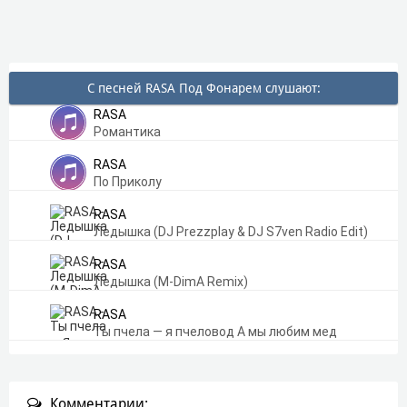
С песней RASA Под Фонарем слушают:
RASA
Романтика
RASA
По Приколу
RASA
Ледышка (DJ Prezzplay & DJ S7ven Radio Edit)
RASA
Ледышка (M-DimA Remix)
RASA
Ты пчела — я пчеловод А мы любим мед
Комментарии: