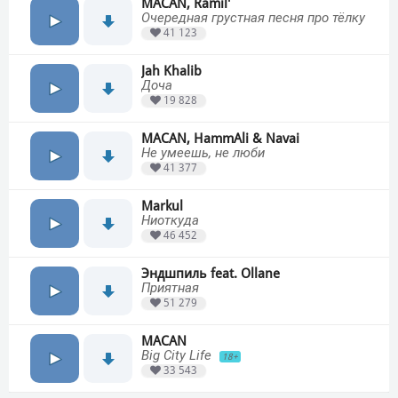
MACAN, Ramil'
Очередная грустная песня про тёлку
41 123
Jah Khalib
Доча
19 828
MACAN, HammAli & Navai
Не умеешь, не люби
41 377
Markul
Ниоткуда
46 452
Эндшпиль feat. Ollane
Приятная
51 279
MACAN
Big City Life
18+
33 543