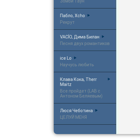
Зомби Таун
Пабло, Xcho
Рекрут
VACÍO, Дима Билан
Песня двух романтиков
ice Lo
Научусь любить
Клава Кока, Therr
Maitz
Все пройдет (LAB с
Антоном Беляевым)
Люся Чеботина
ЦЕЛУЙ МЕНЯ