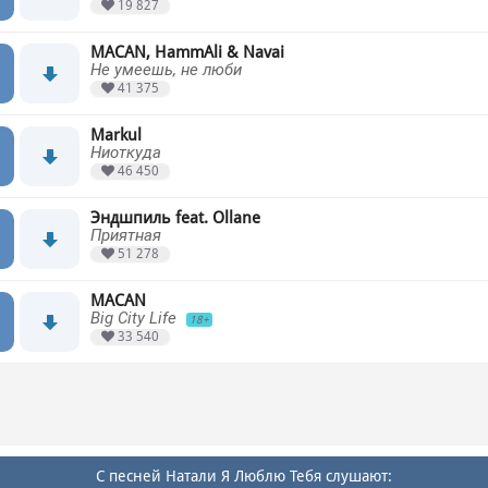
19 827
MACAN, HammAli & Navai
Не умеешь, не люби
41 375
Markul
Ниоткуда
46 450
Эндшпиль feat. Ollane
Приятная
51 278
MACAN
Big City Life
18+
33 540
С песней Натали Я Люблю Тебя слушают: