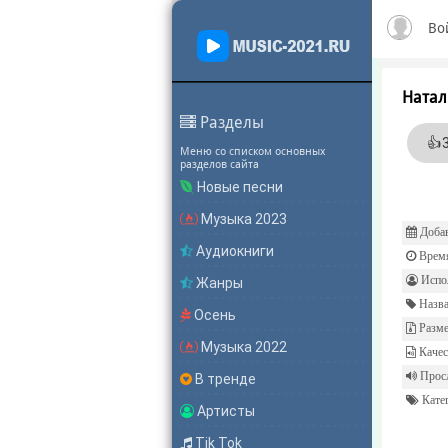
Во
Натал
Разделы
👍
Меню со списком основных
разделов сайта
Новые песни
Музыка 2023
Добав
Аудиокниги
Врем
Испол
Жанры
Назва
Осень
Разме
Музыка 2022
Качес
Прос
В тренде
Катег
Артисты
Tik Tok