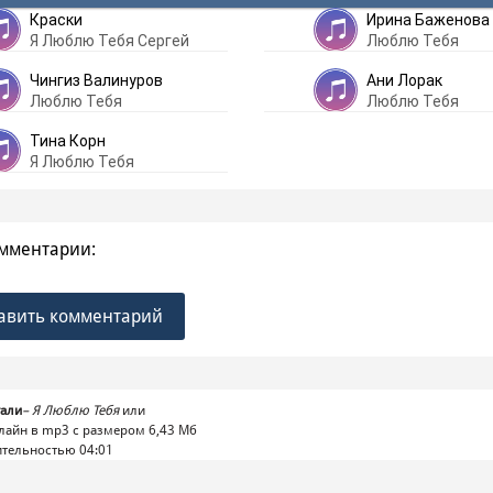
Краски
Ирина Баженова
Я Люблю Тебя Сергей
Люблю Тебя
Чингиз Валинуров
Ани Лорак
Люблю Тебя
Люблю Тебя
Тина Корн
Я Люблю Тебя
мментарии:
авить комментарий
тали
–
Я Люблю Тебя
или
лайн в mp3 с размером 6,43 Mб
тельностью 04:01