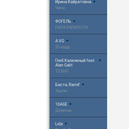
Ирина Кайратовна
Чина
ФОГЕЛЬ
ПАПА PAPAOUTAI
A.V.G
25 кадр
Глеб Калюжный feat.
Alan Galit
ТЕХНО
Баста, Ramil’
Удали
10AGE
Демоны
Lida