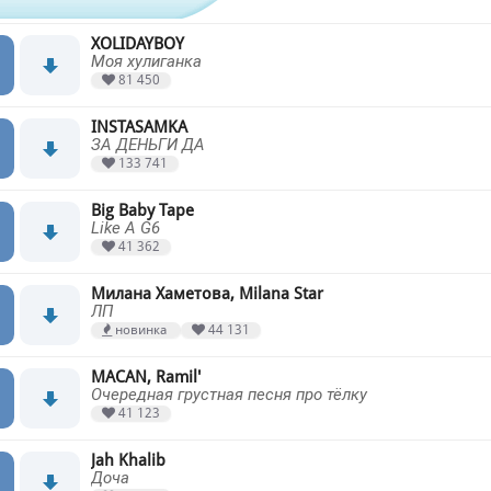
XOLIDAYBOY
Моя хулиганка
81 450
INSTASAMKA
ЗА ДЕНЬГИ ДА
133 741
Big Baby Tape
Like A G6
41 362
Милана Хаметова, Milana Star
ЛП
новинка
44 131
MACAN, Ramil'
Очередная грустная песня про тёлку
41 123
Jah Khalib
Доча