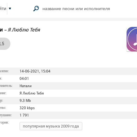
йти
и
–
Я Люблю Тебя
3,5
лено:
14-06-2021, 15:04
я:
04:01
нитель:
Натали
ние:
Я Люблю Тебя
р:
9.3 Mb
тво:
320 kbps
лушано:
1 791
ория:
популярная музыка 2009 года