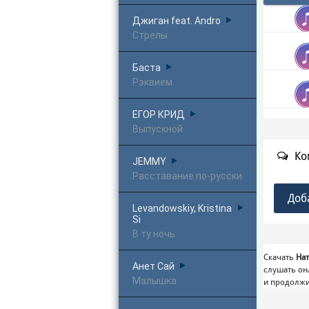
Джиган feat. Andro
Стрелы
Баста
Рэквием
ЕГОР КРИД
Выпускной
Ко
JEMMY
Расставание по-русски
Доб
Levandowskiy, Kristina
Si
В ту ночь
Скачать
На
Анет Сай
слушать он
Малышка
и продолжи