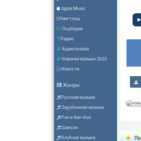
Apple Music
Рингтоны
Подборки
Радио
Аудиосказки
Новинки музыки 2023
Новости
Жанры
Русская музыка
Зарубежная музыка
Рэп и Хип-Хоп
Шансон
Клубная музыка
По