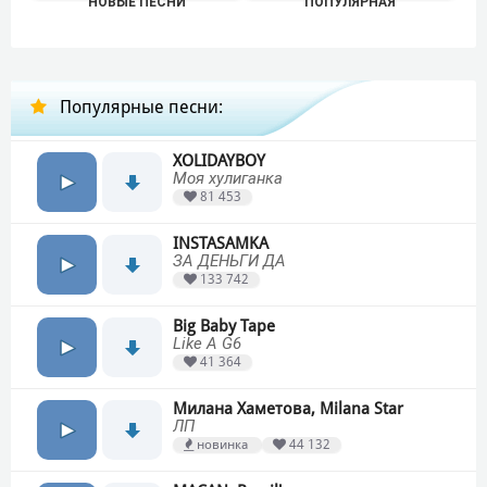
НОВЫЕ ПЕСНИ
ПОПУЛЯРНАЯ
Популярные песни:
XOLIDAYBOY
Моя хулиганка
81 453
INSTASAMKA
ЗА ДЕНЬГИ ДА
133 742
Big Baby Tape
Like A G6
41 364
Милана Хаметова, Milana Star
ЛП
новинка
44 132