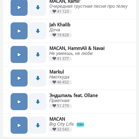
MACAN, Ramil'
Очередная грустная песня про тёлку
41 123
Jah Khalib
Доча
19 828
MACAN, HammAli & Navai
Не умеешь, не люби
41 377
Markul
Ниоткуда
46 452
Эндшпиль feat. Ollane
Приятная
51 279
MACAN
Big City Life
18+
33 543