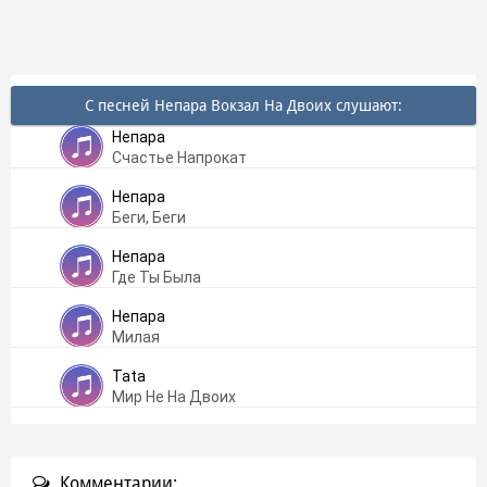
С песней Непара Вокзал На Двоих слушают:
Непара
Счастье Напрокат
Непара
Беги, Беги
Непара
Где Ты Была
Непара
Милая
Tata
Мир Не На Двоих
Комментарии: