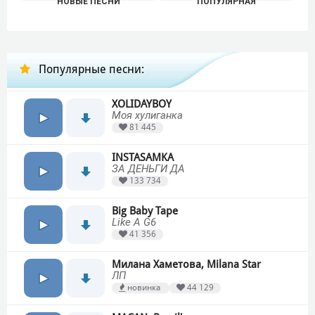
НОВЫЕ ПЕСНИ
ПОПУЛЯРНАЯ
Популярные песни:
XOLIDAYBOY
Моя хулиганка
81 445
INSTASAMKA
ЗА ДЕНЬГИ ДА
133 734
Big Baby Tape
Like A G6
41 356
Милана Хаметова, Milana Star
ЛП
новинка
44 129