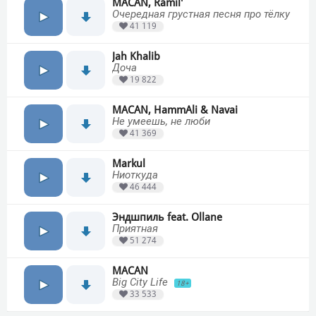
MACAN, Ramil'
Очередная грустная песня про тёлку
41 119
Jah Khalib
Доча
19 822
MACAN, HammAli & Navai
Не умеешь, не люби
41 369
Markul
Ниоткуда
46 444
Эндшпиль feat. Ollane
Приятная
51 274
MACAN
Big City Life
18+
33 533