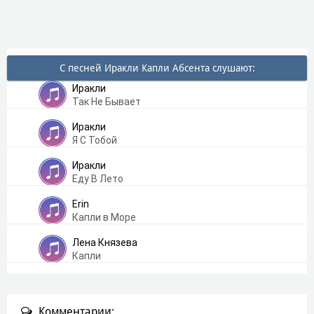
С песней Иракли Капли Абсента слушают:
Иракли
Так Не Бывает
Иракли
Я С Тобой
Иракли
Еду В Лето
Erin
Капли в Море
Лена Князева
Капли
Комментарии: