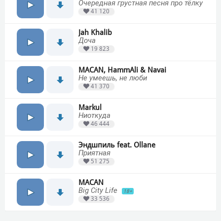
Очередная грустная песня про тёлку
41 120
Jah Khalib
Доча
19 823
MACAN, HammAli & Navai
Не умеешь, не люби
41 370
Markul
Ниоткуда
46 444
Эндшпиль feat. Ollane
Приятная
51 275
MACAN
Big City Life
18+
33 536