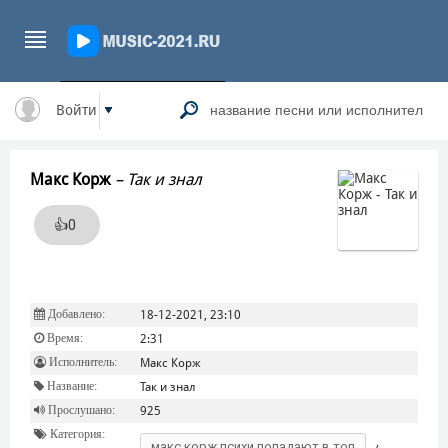
Войти
Макс Корж
–
Так и знал
👍
0
Добавлено:
18-12-2021, 23:10
Время:
2:31
Исполнитель:
Макс Корж
Название:
Так и знал
Прослушано:
925
Категория:
макс корж психи попадают в топ