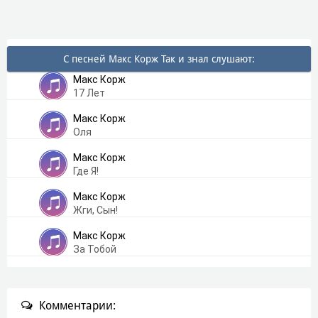
С песней Макс Корж Так и знал слушают:
Макс Корж
17 Лет
Макс Корж
Оля
Макс Корж
Где Я!
Макс Корж
Жги, Сын!
Макс Корж
За Тобой
Комментарии: