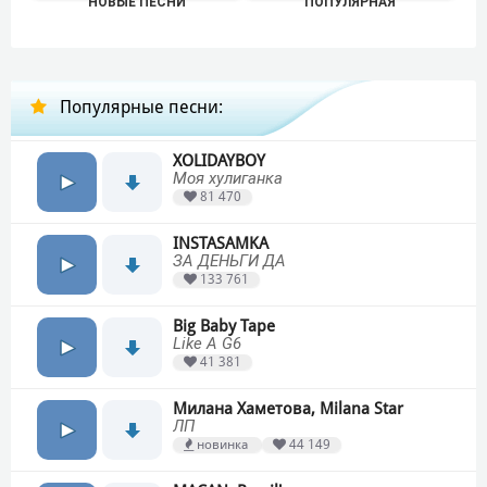
НОВЫЕ ПЕСНИ
ПОПУЛЯРНАЯ
Популярные песни:
XOLIDAYBOY
Моя хулиганка
81 470
INSTASAMKA
ЗА ДЕНЬГИ ДА
133 761
Big Baby Tape
Like A G6
41 381
Милана Хаметова, Milana Star
ЛП
новинка
44 149