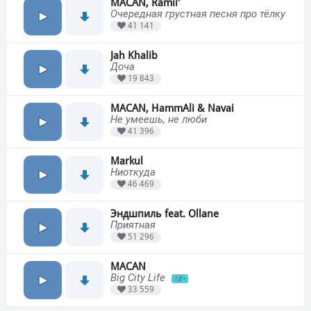
MACAN, Ramil'
Очередная грустная песня про тёлку
41 141
Jah Khalib
Доча
19 843
MACAN, HammAli & Navai
Не умеешь, не люби
41 396
Markul
Ниоткуда
46 469
Эндшпиль feat. Ollane
Приятная
51 296
MACAN
Big City Life
18+
33 559