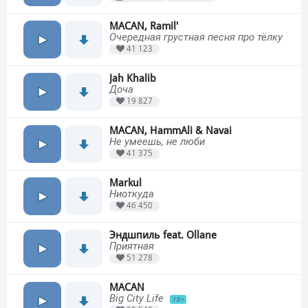
MACAN, Ramil'
Очередная грустная песня про тёлку
41 123
Jah Khalib
Доча
19 827
MACAN, HammAli & Navai
Не умеешь, не люби
41 375
Markul
Ниоткуда
46 450
Эндшпиль feat. Ollane
Приятная
51 278
MACAN
Big City Life
18+