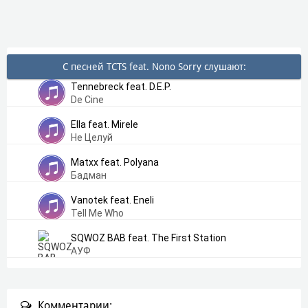
С песней TCTS feat. Nono Sorry слушают:
Tennebreck feat. D.E.P.
De Cine
Ella feat. Mirele
Не Целуй
Matxx feat. Polyana
Бадман
Vanotek feat. Eneli
Tell Me Who
SQWOZ BAB feat. The First Station
АУФ
Комментарии: