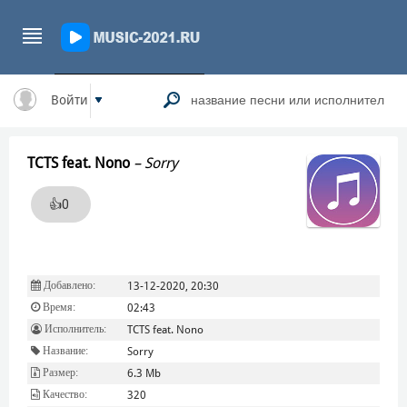
Войти
TCTS feat. Nono
–
Sorry
👍
0
Добавлено:
13-12-2020, 20:30
Время:
02:43
Исполнитель:
TCTS feat. Nono
Название:
Sorry
Размер:
6.3 Mb
Качество:
320