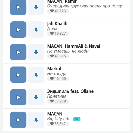
MACAN, Ramil'
Очередная грустная песня про тёлку
41 123
Jah Khalib
Доча
19 827
MACAN, HammAli & Navai
Не умеешь, не люби
41 375
Markul
Ниоткуда
46 450
Эндшпиль feat. Ollane
Приятная
51 279
MACAN
Big City Life
18+
33 542