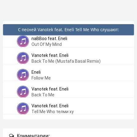
С песней Vanotek feat. Eneli Tell Me Who слушают:
naBBoo feat. Eneli
Out Of My Mind
Vanotek feat. Eneli
Back To Me (Mustafa Basal Remix)
Eneli
Follow Me
Vanotek feat. Eneli
Back To Me
Vanotek feat. Eneli
Tell Me Who телми ху
Комментарии: