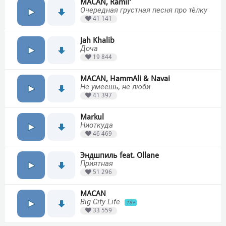
MACAN, Ramil'
Очередная грустная песня про тёлку
41 141
Jah Khalib
Доча
19 844
MACAN, HammAli & Navai
Не умеешь, не люби
41 397
Markul
Ниоткуда
46 469
Эндшпиль feat. Ollane
Приятная
51 296
MACAN
Big City Life
18+
33 559