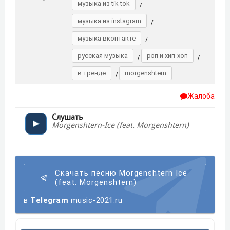
музыка из tik tok
/
музыка из instagram
/
музыка вконтакте
/
русская музыка
рэп и хип-хоп
/
/
в тренде
morgenshtern
/
Жалоба
Слушать
Morgenshtern-Ice (feat. Morgenshtern)
Скачать песню Morgenshtern Ice
(feat. Morgenshtern)
в
Telegram
music-2021.ru