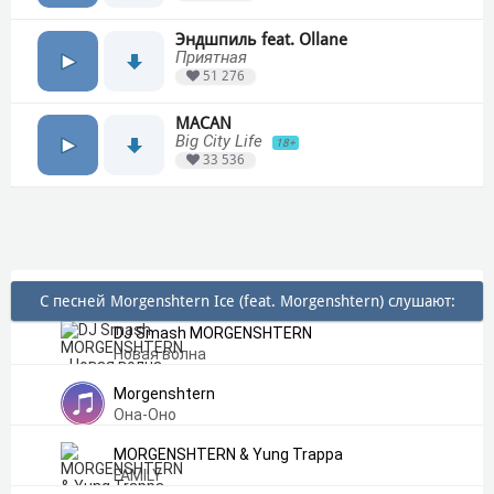
Эндшпиль feat. Ollane
Приятная
51 276
MACAN
Big City Life
18+
33 536
С песней Morgenshtern Ice (feat. Morgenshtern) слушают:
DJ Smash MORGENSHTERN
Новая волна
Morgenshtern
Она-Оно
MORGENSHTERN & Yung Trappa
FAMILY