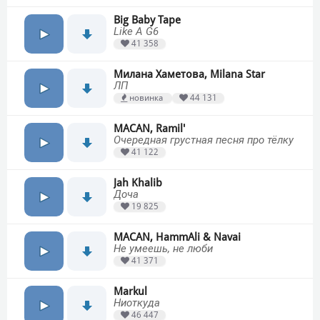
Big Baby Tape
Like A G6
41 358
Милана Хаметова, Milana Star
ЛП
новинка
44 131
MACAN, Ramil'
Очередная грустная песня про тёлку
41 122
Jah Khalib
Доча
19 825
MACAN, HammAli & Navai
Не умеешь, не люби
41 371
Markul
Ниоткуда
46 447