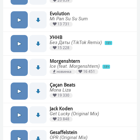
20 659
Evolution
Mi Pan Su Su Sum
13 731
УННВ
Без Даты (TikTok Remix)
18+
15 228
Morgenshtern
Ice (feat. Morgenshtern)
18+
новинка
16 451
Çaçan Beats
Mona Liza
19 330
Jack Koden
Get Lucky (Original Mix)
23 848
Gesaffelstein
OPR (Original Mix)