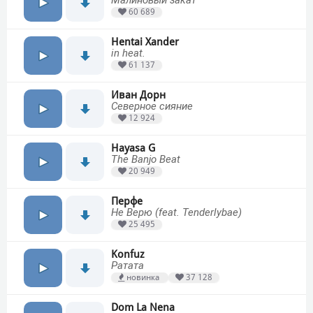
Малиновый закат
60 689
Hentai Xander
in heat.
61 137
Иван Дорн
Северное сияние
12 924
Hayasa G
The Banjo Beat
20 949
Перфе
Не Верю (feat. Tenderlybae)
25 495
Konfuz
Ратата
новинка
37 128
Dom La Nena