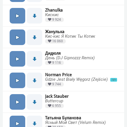
Zhanulka
Кискис
9 924
Жанулька
Кис-кис Я Котик Ты Котик
16 060
Дидюля
День (DJ Gipnozzz Remix)
9 116
Norman Price
Gdzie Jest Biały Węgorz (Zejście)
18+
9 744
Jack Stauber
Buttercup
6 955
Татьяна Буланова
Ясный Мой Свет (Velum Remix)