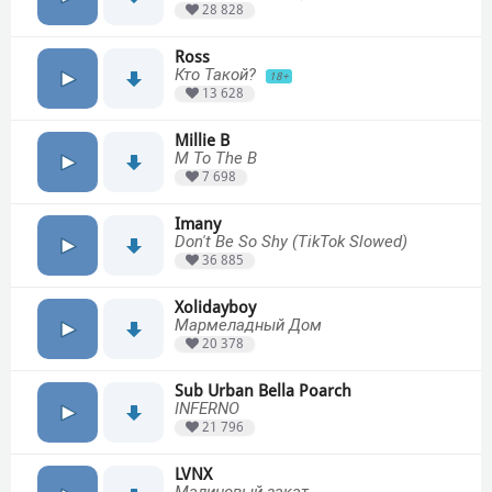
28 828
Ross
Кто Такой?
18+
13 628
Millie B
M To The B
7 698
Imany
Don't Be So Shy (TikTok Slowed)
36 885
Xolidayboy
Мармеладный Дом
20 378
Sub Urban Bella Poarch
INFERNO
21 796
LVNX