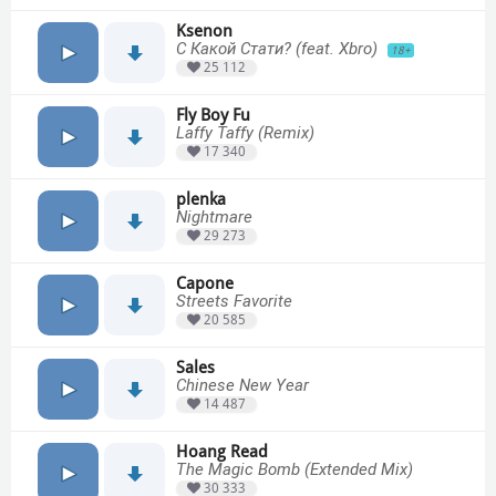
Ksenon
С Какой Стати? (feat. Xbro)
18+
25 112
Fly Boy Fu
Laffy Taffy (Remix)
17 340
plenka
Nightmare
29 273
Capone
Streets Favorite
20 585
Sales
Chinese New Year
14 487
Hoang Read
The Magic Bomb (Extended Mix)
30 333