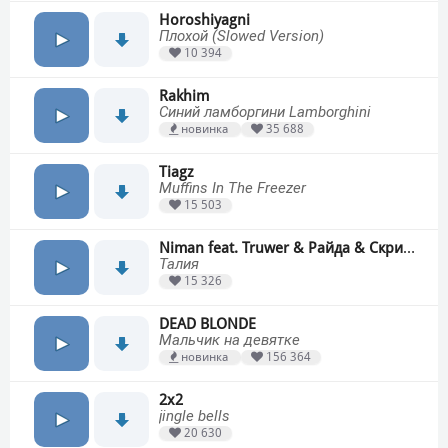
Horoshiyagni
Плохой (Slowed Version)
10 394
Rakhim
Синий ламборгини Lamborghini
новинка
35 688
Tiagz
Muffins In The Freezer
15 503
Niman feat. Truwer & Райда & Скриптонит
Талия
15 326
DEAD BLONDE
Мальчик на девятке
новинка
156 364
2х2
jingle bells
20 630