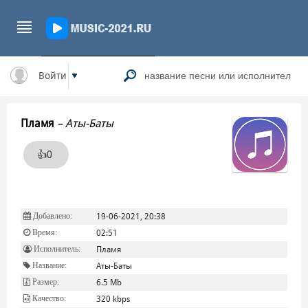
Войти
Пламя
–
Аты-Баты
👍
0
Добавлено:
19-06-2021, 20:38
Время:
02:51
Исполнитель:
Пламя
Название:
Аты-Баты
Размер:
6.5 Mb
Качество:
320 kbps