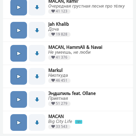
MACAN, Ramil'
Очередная грустная песня про тёлку
41 123
Jah Khalib
Доча
19 828
MACAN, HammAli & Navai
Не умеешь, не люби
41 376
Markul
Ниоткуда
46 451
Эндшпиль feat. Ollane
Приятная
51 279
MACAN
Big City Life
18+
33 543