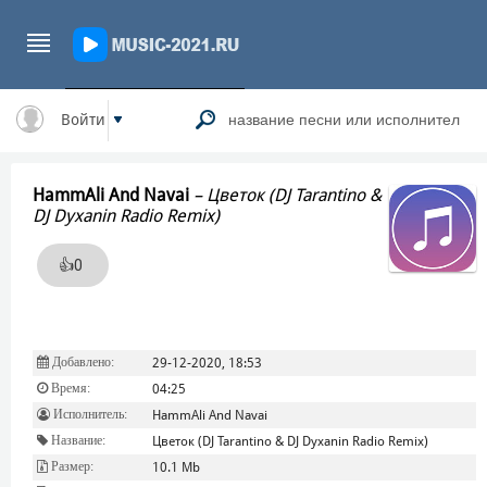
Войти
HammAli And Navai
–
Цветок (DJ Tarantino &
DJ Dyxanin Radio Remix)
👍
0
Добавлено:
29-12-2020, 18:53
Время:
04:25
Исполнитель:
HammAli And Navai
Название:
Цветок (DJ Tarantino & DJ Dyxanin Radio Remix)
Размер:
10.1 Mb