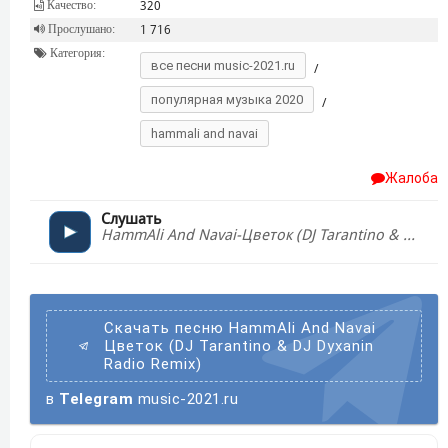
Качество:
320
Прослушано:
1 716
Категория:
все песни music-2021.ru
/
популярная музыка 2020
/
hammali and navai
Жалоба
Слушать
HammAli And Navai-Цветок (DJ Tarantino & DJ Dyxanin Radio Remix)
Скачать песню HammAli And Navai
Цветок (DJ Tarantino & DJ Dyxanin
Radio Remix)
в
Telegram
music-2021.ru