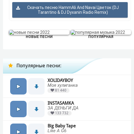
Скачать песню HammAli And Navai Цветок (DJ
Tarantino & DJ Dyxanin Radio Remix)
НОВЫЕ ПЕСНИ
ПОПУЛЯРНАЯ
Популярные песни:
XOLIDAYBOY
Моя хулиганка
81 440
INSTASAMKA
ЗА ДЕНЬГИ ДА
133 732
Big Baby Tape
Like A G6