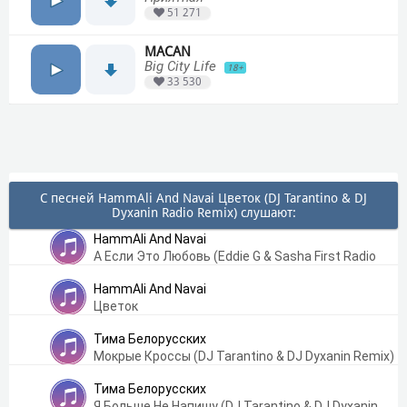
51 271
MACAN
Big City Life
18+
33 530
С песней HammAli And Navai Цветок (DJ Tarantino & DJ
Dyxanin Radio Remix) слушают:
HammAli And Navai
А Если Это Любовь (Eddie G & Sasha First Radio
Remix)
HammAli And Navai
Цветок
Тима Белорусских
Мокрые Кроссы (DJ Tarantino & DJ Dyxanin Remix)
Тима Белорусских
Я Больше Не Напишу (DJ Tarantino & DJ Dyxanin