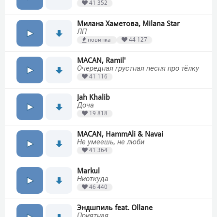
41 352
Милана Хаметова, Milana Star
ЛП
новинка
44 127
MACAN, Ramil'
Очередная грустная песня про тёлку
41 116
Jah Khalib
Доча
19 818
MACAN, HammAli & Navai
Не умеешь, не люби
41 364
Markul
Ниоткуда
46 440
Эндшпиль feat. Ollane
Приятная