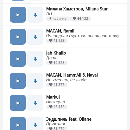
Милана Хаметова, Milana Star
ЛП
новинка
44 132
MACAN, Ramil'
Очередная грустная песня про тёлку
41 123
Jah Khalib
Доча
19 828
MACAN, HammAli & Navai
Не умеешь, не люби
41 377
Markul
Ниоткуда
46 452
Эндшпиль feat. Ollane
Приятная
51 279