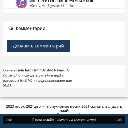
Bahh Tee feat. HammAli And Navai
Жить, Не Думая О Тебе
Комментарии:
Добавить комментарий
Скачать
Emin feat. HammAli And Navai
–
Ну
Почему?
или слушать онлайн в mp3 с
размером 6,43 Mб и продолжительностью
03:23
2023 music-2021.pro — популярные песни 2021 скачать и слушать
онлайн
Администратор сайта: Duo Media Holding LLC
3, Central Saint Giles Piazza, St Giles High St, London WC2H 8AG
0:00
Песни онлайн
–
скачать на телефон в mp3
0:00
info@1mp3.site