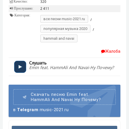
Качество:
320
Прослушано:
2 411
Категория:
все песни music-2021.ru
/
популярная музыка 2020
/
hammali and navai
Жалоба
Слушать
Emin feat. HammAli And Navai-Ну Почему?
Скачать песню Emin feat.
HammAli And Navai Ну Почему?
в
Telegram
music-2021.ru