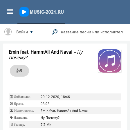
Войти
Emin feat. HammAli And Navai
–
Ну
Почему?
👍
8
Добавлено:
29-12-2020, 18:46
Время:
03:23
Исполнитель:
Emin feat. HammAli And Navai
Название:
Ну Почему?
Размер:
7.7 Mb