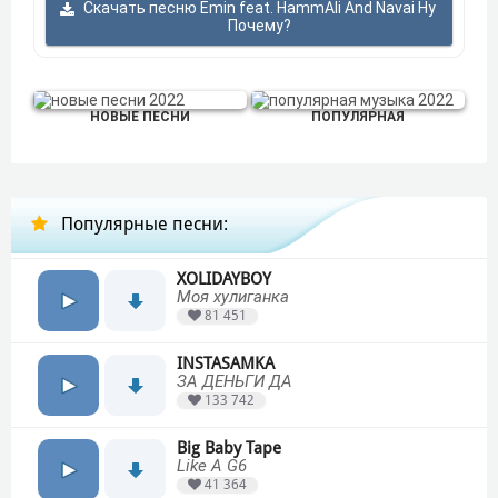
Скачать песню Emin feat. HammAli And Navai Ну
Почему?
НОВЫЕ ПЕСНИ
ПОПУЛЯРНАЯ
Популярные песни:
XOLIDAYBOY
Моя хулиганка
81 451
INSTASAMKA
ЗА ДЕНЬГИ ДА
133 742
Big Baby Tape
Like A G6
41 364