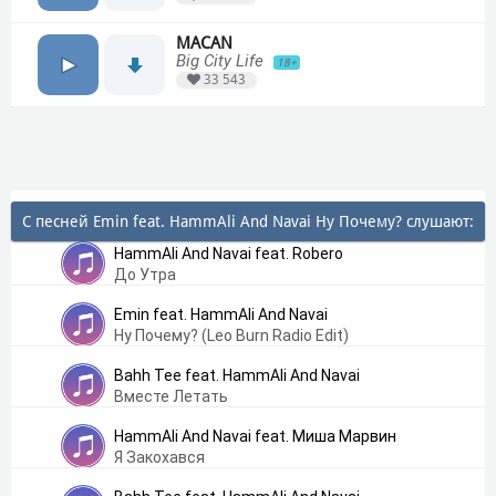
MACAN
Big City Life
18+
33 543
С песней Emin feat. HammAli And Navai Ну Почему? слушают:
HammAli And Navai feat. Robero
До Утра
Emin feat. HammAli And Navai
Ну Почему? (Leo Burn Radio Edit)
Bahh Tee feat. HammAli And Navai
Вместе Летать
HammAli And Navai feat. Миша Марвин
Я Закохався