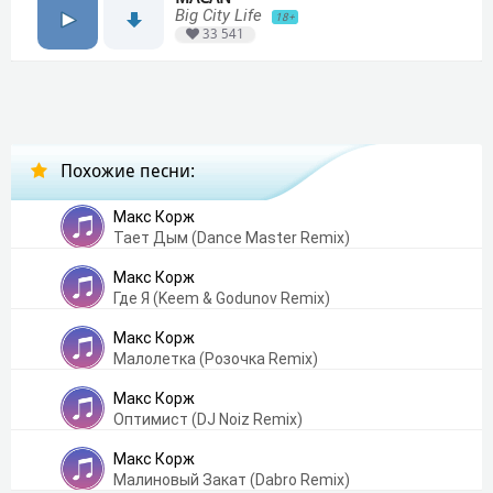
Big City Life
18+
33 541
Похожие песни:
Макс Корж
Тает Дым (Dance Master Remix)
Макс Корж
Где Я (Keem & Godunov Remix)
Макс Корж
Малолетка (Розочка Remix)
Макс Корж
Оптимист (DJ Noiz Remix)
Макс Корж
Малиновый Закат (Dabro Remix)