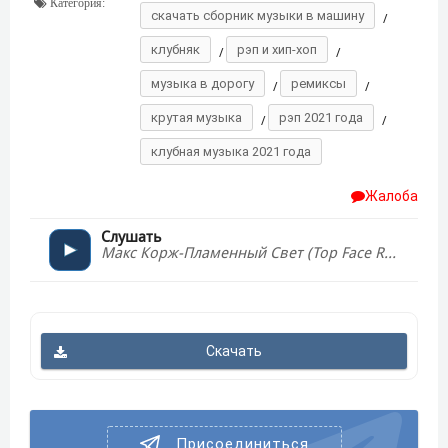
Категория:
скачать сборник музыки в машину
/
клубняк
рэп и хип-хоп
/
/
музыка в дорогу
ремиксы
/
/
крутая музыка
рэп 2021 года
/
/
клубная музыка 2021 года
Жалоба
Слушать
Макс Корж-Пламенный Свет (Top Face Remix)
Скачать
Присоединиться