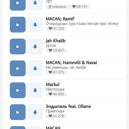
ЛП
новинка
44 131
MACAN, Ramil'
Очередная грустная песня про тёлку
41 123
Jah Khalib
Доча
19 827
MACAN, HammAli & Navai
Не умеешь, не люби
41 375
Markul
Ниоткуда
46 450
Эндшпиль feat. Ollane
Приятная
51 278
MACAN