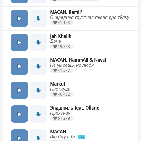
MACAN, Ramil'
Очередная грустная песня про тёлку
41 123
Jah Khalib
Доча
19 828
MACAN, HammAli & Navai
Не умеешь, не люби
41 377
Markul
Ниоткуда
46 452
Эндшпиль feat. Ollane
Приятная
51 279
MACAN
Big City Life
18+