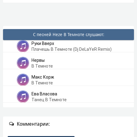
С песней Heze В Темноте слушают:
Руки Вверх
Плачешь В Темноте (Dj DeLaYeR Remix)
Нервы
В Темноте
Макс Корж
В Темноте
Ева Власова
Танец В Темноте
Комментарии: