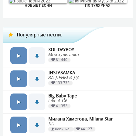
НОВЫЕ ПЕСНИ
ПОПУЛЯРНАЯ
Популярные песни:
XOLIDAYBOY
Моя хулиганка
81 440
INSTASAMKA
ЗА ДЕНЬГИ ДА
133 732
Big Baby Tape
Like A G6
41 352
Милана Хаметова, Milana Star
ЛП
новинка
44 127