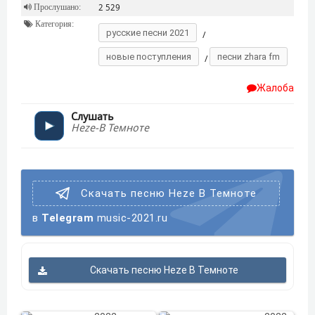
Прослушано:
2 529
Категория:
русские песни 2021
/
новые поступления
песни zhara fm
/
Жалоба
Слушать
Heze-В Темноте
Скачать песню Heze В Темноте
в
Telegram
music-2021.ru
Скачать песню Heze В Темноте