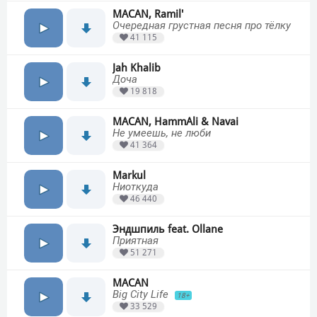
MACAN, Ramil'
Очередная грустная песня про тёлку
41 115
Jah Khalib
Доча
19 818
MACAN, HammAli & Navai
Не умеешь, не люби
41 364
Markul
Ниоткуда
46 440
Эндшпиль feat. Ollane
Приятная
51 271
MACAN
Big City Life
18+
33 529