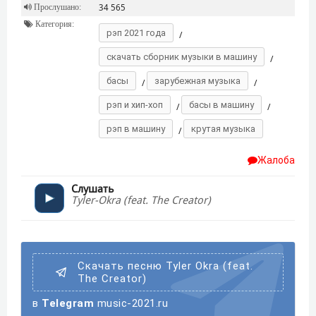
Прослушано:
34 565
Категория:
рэп 2021 года
/
скачать сборник музыки в машину
/
басы
зарубежная музыка
/
/
рэп и хип-хоп
басы в машину
/
/
рэп в машину
крутая музыка
/
Жалоба
Слушать
Tyler-Okra (feat. The Creator)
Скачать песню Tyler Okra (feat.
The Creator)
в
Telegram
music-2021.ru