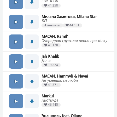
Like A G6
41 358
Милана Хаметова, Milana Star
ЛП
новинка
44 131
MACAN, Ramil'
Очередная грустная песня про тёлку
41 120
Jah Khalib
Доча
19 824
MACAN, HammAli & Navai
Не умеешь, не люби
41 371
Markul
Ниоткуда
46 445
Эндшпиль feat. Ollane