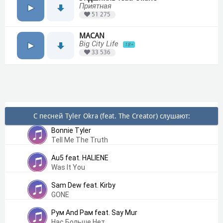
Приятная
51 275
MACAN
Big City Life
18+
33 536
С песней Tyler Okra (feat. The Creator) слушают:
Bonnie Tyler
Tell Me The Truth
Au5 feat. HALIENE
Was It You
Sam Dew feat. Kirby
GONE
Рум And Рам feat. Say Mur
Нас Больше Нет