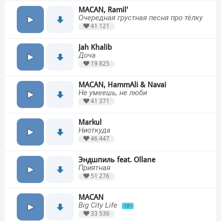
MACAN, Ramil'
Очередная грустная песня про тёлку
41 121
Jah Khalib
Доча
19 825
MACAN, HammAli & Navai
Не умеешь, не люби
41 371
Markul
Ниоткуда
46 447
Эндшпиль feat. Ollane
Приятная
51 276
MACAN
Big City Life
18+
33 536