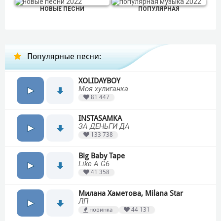
НОВЫЕ ПЕСНИ
ПОПУЛЯРНАЯ
Популярные песни:
XOLIDAYBOY
Моя хулиганка
81 447
INSTASAMKA
ЗА ДЕНЬГИ ДА
133 738
Big Baby Tape
Like A G6
41 358
Милана Хаметова, Milana Star
ЛП
новинка
44 131