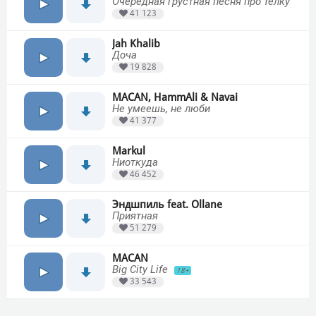
Очередная грустная песня про тёлку
41 123
Jah Khalib
Доча
19 828
MACAN, HammAli & Navai
Не умеешь, не люби
41 377
Markul
Ниоткуда
46 452
Эндшпиль feat. Ollane
Приятная
51 279
MACAN
Big City Life
18+
33 543