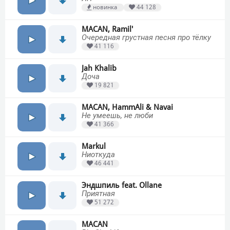
новинка
44 128
MACAN, Ramil'
Очередная грустная песня про тёлку
41 116
Jah Khalib
Доча
19 821
MACAN, HammAli & Navai
Не умеешь, не люби
41 366
Markul
Ниоткуда
46 441
Эндшпиль feat. Ollane
Приятная
51 272
MACAN