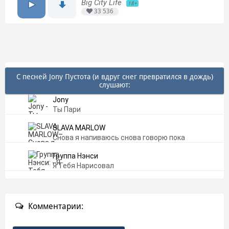
Big City Life
18+
33 536
С песней Jony Пустота (и вдруг снег превратился в дождь)
слушают:
Jony
Ты Пари
SLAVA MARLOW
Снова я напиваюсь снова говорю пока
Группа Нэнси
Я Тебя Нарисовал
Комментарии: