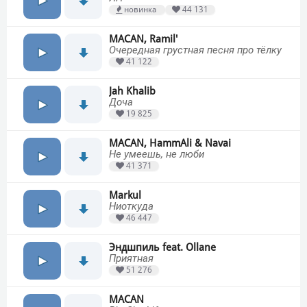
новинка
44 131
MACAN, Ramil'
Очередная грустная песня про тёлку
41 122
Jah Khalib
Доча
19 825
MACAN, HammAli & Navai
Не умеешь, не люби
41 371
Markul
Ниоткуда
46 447
Эндшпиль feat. Ollane
Приятная
51 276
MACAN