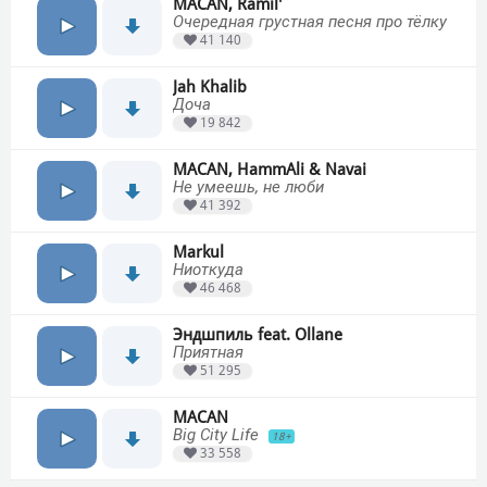
MACAN, Ramil'
Очередная грустная песня про тёлку
41 140
Jah Khalib
Доча
19 842
MACAN, HammAli & Navai
Не умеешь, не люби
41 392
Markul
Ниоткуда
46 468
Эндшпиль feat. Ollane
Приятная
51 295
MACAN
Big City Life
18+
33 558