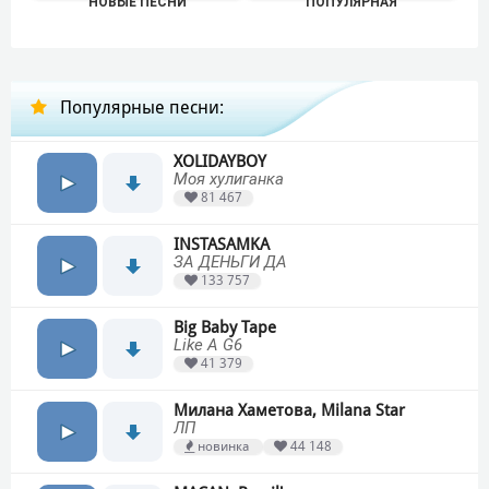
НОВЫЕ ПЕСНИ
ПОПУЛЯРНАЯ
Популярные песни:
XOLIDAYBOY
Моя хулиганка
81 467
INSTASAMKA
ЗА ДЕНЬГИ ДА
133 757
Big Baby Tape
Like A G6
41 379
Милана Хаметова, Milana Star
ЛП
новинка
44 148