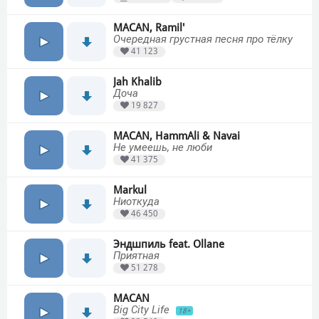
MACAN, Ramil'
Очередная грустная песня про тёлку
41 123
Jah Khalib
Доча
19 827
MACAN, HammAli & Navai
Не умеешь, не люби
41 375
Markul
Ниоткуда
46 450
Эндшпиль feat. Ollane
Приятная
51 278
MACAN
Big City Life
18+