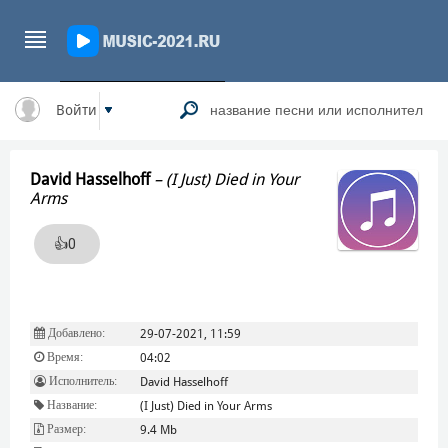
Войти
David Hasselhoff
–
(I Just) Died in Your
Arms
👍
0
Добавлено:
29-07-2021, 11:59
Время:
04:02
Исполнитель:
David Hasselhoff
Название:
(I Just) Died in Your Arms
Размер:
9.4 Mb