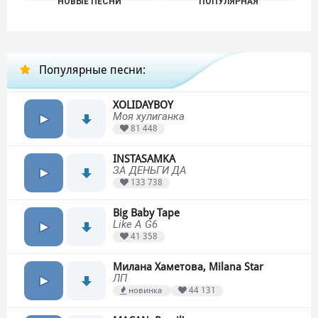
НОВЫЕ ПЕСНИ
ПОПУЛЯРНАЯ
Популярные песни:
XOLIDAYBOY
Моя хулиганка
81 448
INSTASAMKA
ЗА ДЕНЬГИ ДА
133 738
Big Baby Tape
Like A G6
41 358
Милана Хаметова, Milana Star
ЛП
новинка
44 131