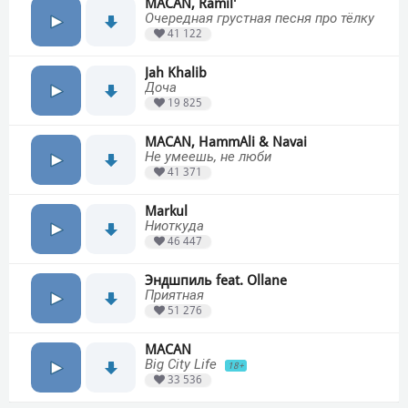
MACAN, Ramil'
Очередная грустная песня про тёлку
41 122
Jah Khalib
Доча
19 825
MACAN, HammAli & Navai
Не умеешь, не люби
41 371
Markul
Ниоткуда
46 447
Эндшпиль feat. Ollane
Приятная
51 276
MACAN
Big City Life
18+
33 536