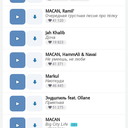
MACAN, Ramil'
Очередная грустная песня про тёлку
41 120
Jah Khalib
Доча
19 823
MACAN, HammAli & Navai
Не умеешь, не люби
41 371
Markul
Ниоткуда
46 445
Эндшпиль feat. Ollane
Приятная
51 275
MACAN
Big City Life
18+