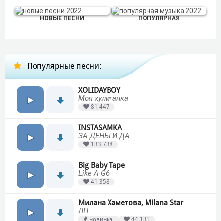
НОВЫЕ ПЕСНИ
ПОПУЛЯРНАЯ
Популярные песни:
XOLIDAYBOY
Моя хулиганка
81 447
INSTASAMKA
ЗА ДЕНЬГИ ДА
133 738
Big Baby Tape
Like A G6
41 358
Милана Хаметова, Milana Star
ЛП
новинка
44 131