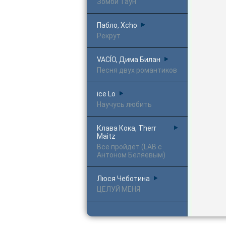
Зомби Таун
Пабло, Xcho
Рекрут
VACÍO, Дима Билан
Песня двух романтиков
ice Lo
Научусь любить
Клава Кока, Therr
Maitz
Все пройдет (LAB с
Антоном Беляевым)
Люся Чеботина
ЦЕЛУЙ МЕНЯ