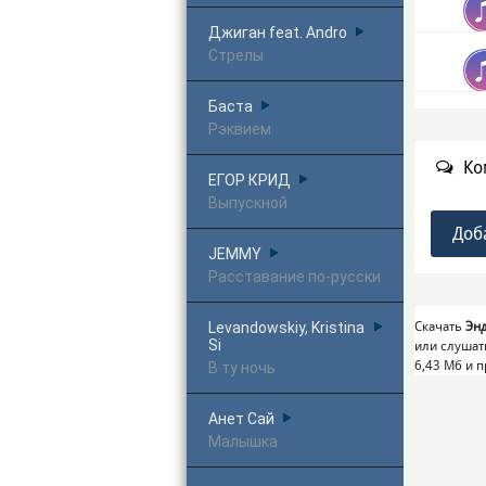
Джиган feat. Andro
Стрелы
Баста
Рэквием
Ко
ЕГОР КРИД
Выпускной
Доб
JEMMY
Расставание по-русски
Levandowskiy, Kristina
Скачать
Энд
Si
или слушат
6,43 Mб и 
В ту ночь
Анет Сай
Малышка