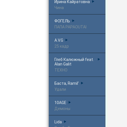
Ирина Кайратовна
Чина
ФОГЕЛЬ
ПАПА PAPAOUTAI
A.V.G
25 кадр
Глеб Калюжный feat.
Alan Galit
ТЕХНО
Баста, Ramil’
Удали
10AGE
Демоны
Lida