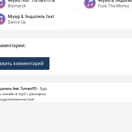
MiyaGi feat. TumaniYO &
MiyaGi & Эндшпил
Bismarck
Fuck The Money
Kadi
TumaniYO
Miyagi & Эндшпиль feat.
Dance Up
TumaniYO
мментарии:
авить комментарий
шпиль feat. TumaniYO
–
Туда
ь онлайн в mp3 с размером
продолжительностью