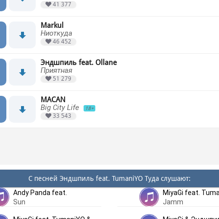
41 377
Markul
Ниоткуда
46 452
Эндшпиль feat. Ollane
Приятная
51 279
MACAN
Big City Life
18+
33 543
С песней Эндшпиль feat. TumaniYO Туда слушают:
Andy Panda feat.
MiyaGi feat. Tum
Sun
Jamm
TumaniYO & Niman