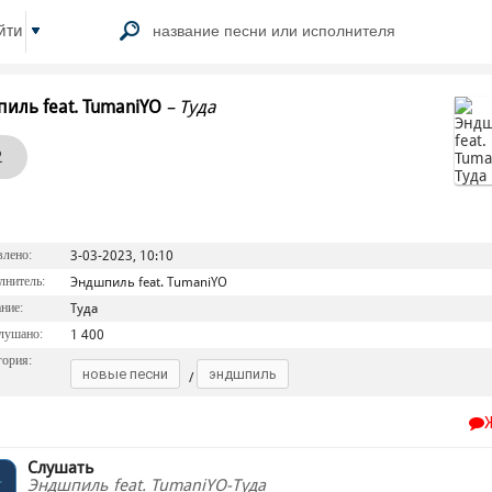
йти
иль feat. TumaniYO
–
Туда
2
лено:
3-03-2023, 10:10
нитель:
Эндшпиль feat. TumaniYO
ние:
Туда
лушано:
1 400
ория:
новые песни
эндшпиль
/
Слушать
Эндшпиль feat. TumaniYO-Туда