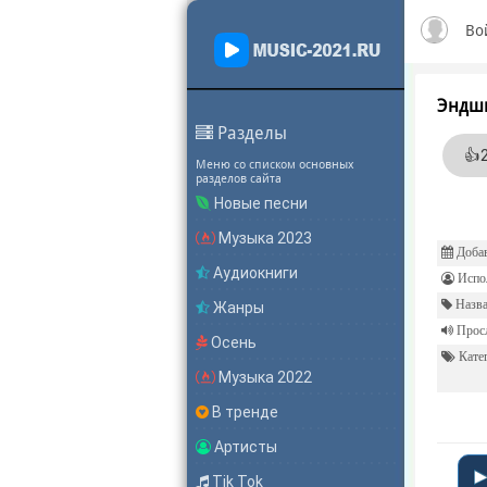
Во
Эндшп
Разделы
👍
Меню со списком основных
разделов сайта
Новые песни
Музыка 2023
Добав
Аудиокниги
Испол
Назва
Жанры
Прос
Осень
Катег
Музыка 2022
В тренде
Артисты
Tik Tok