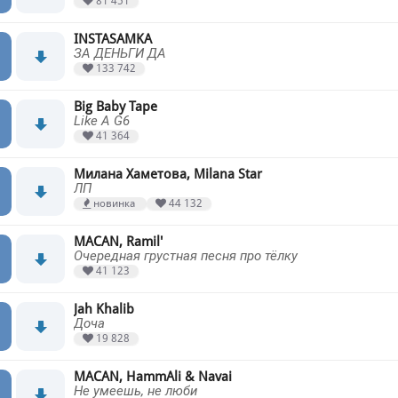
81 451
INSTASAMKA
ЗА ДЕНЬГИ ДА
133 742
Big Baby Tape
Like A G6
41 364
Милана Хаметова, Milana Star
ЛП
новинка
44 132
MACAN, Ramil'
Очередная грустная песня про тёлку
41 123
Jah Khalib
Доча
19 828
MACAN, HammAli & Navai
Не умеешь, не люби