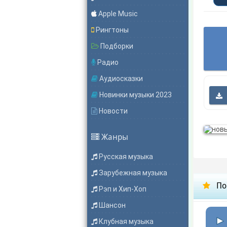
Apple Music
Рингтоны
Подборки
Радио
Аудиосказки
Новинки музыки 2023
Новости
Жанры
Русская музыка
Зарубежная музыка
По
Рэп и Хип-Хоп
Шансон
Клубная музыка