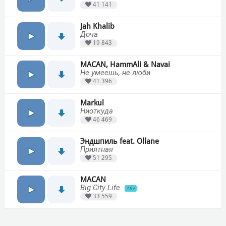
41 141
Jah Khalib
Доча
19 843
MACAN, HammAli & Navai
Не умеешь, не люби
41 396
Markul
Ниоткуда
46 469
Эндшпиль feat. Ollane
Приятная
51 295
MACAN
Big City Life
18+
33 559