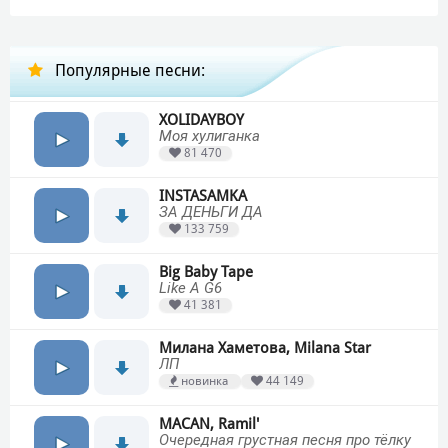
Популярные песни:
XOLIDAYBOY
Моя хулиганка
81 470
INSTASAMKA
ЗА ДЕНЬГИ ДА
133 759
Big Baby Tape
Like A G6
41 381
Милана Хаметова, Milana Star
ЛП
новинка
44 149
MACAN, Ramil'
Очередная грустная песня про тёлку