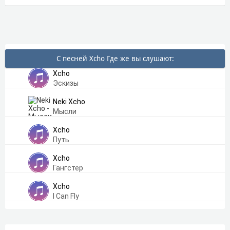
С песней Xcho Где же вы слушают:
Xcho
Эскизы
Neki Xcho
Мысли
Xcho
Путь
Xcho
Гангстер
Xcho
I Can Fly