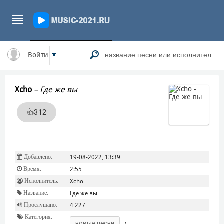
Войти
Xcho
–
Где же вы
👍
312
Добавлено:
19-08-2022, 13:39
Время:
2:55
Исполнитель:
Xcho
Название:
Где же вы
Прослушано:
4 227
Категория:
новые песни