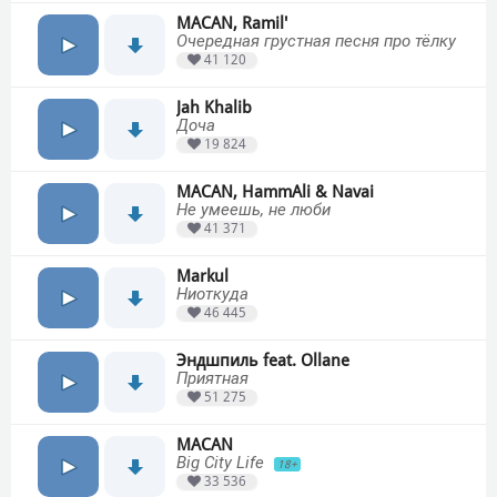
MACAN, Ramil'
Очередная грустная песня про тёлку
41 120
Jah Khalib
Доча
19 824
MACAN, HammAli & Navai
Не умеешь, не люби
41 371
Markul
Ниоткуда
46 445
Эндшпиль feat. Ollane
Приятная
51 275
MACAN
Big City Life
18+
33 536