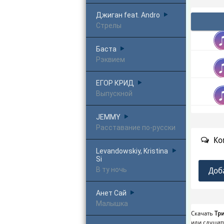
Джиган feat. Andro
Стрелы
Баста
Рэквием
ЕГОР КРИД
Выпускной
JEMMY
Расставание по-русски
Ко
Levandowskiy, Kristina
Si
В ту ночь
Доб
Анет Сай
Малышка
Скачать
Три
или слушат