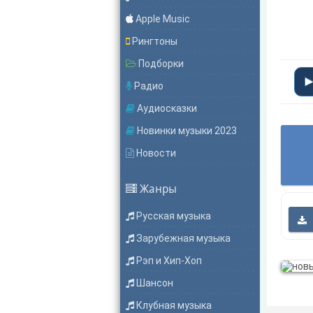
Apple Music
Рингтоны
Подборки
Радио
Аудиосказки
Новинки музыки 2023
Новости
Жанры
Русская музыка
Зарубежная музыка
Рэп и Хип-Хоп
Шансон
Клубная музыка