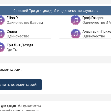
С песней Три дня дождя Я и одиночество слушают:
Ellina R
Граф Гагарин
Одиночество Вдвоём
Одиночество И 
Слава
Анастасия Прих
Одиночество
Одиночество
Три Дня Дождя
Где Ты
мментарии:
авить комментарий
 дня дождя
–
Я и одиночество
ь онлайн в mp3 с размером