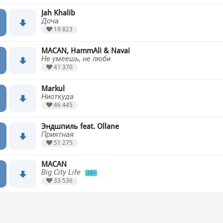
Jah Khalib
Доча
19 823
MACAN, HammAli & Navai
Не умеешь, не люби
41 370
Markul
Ниоткуда
46 445
Эндшпиль feat. Ollane
Приятная
51 275
MACAN
Big City Life
18+
33 536