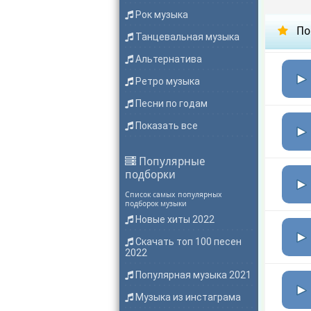
Рок музыка
По
Танцевальная музыка
Альтернатива
Ретро музыка
Песни по годам
Показать все
Популярные
подборки
Список самых популярных
подборок музыки
Новые хиты 2022
Скачать топ 100 песен
2022
Популярная музыка 2021
Музыка из инстаграма