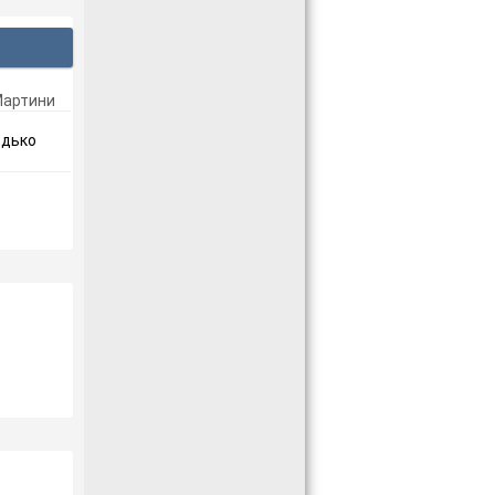
Мартини
одько