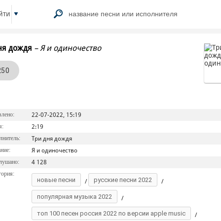
йти
ня дождя
–
Я и одиночество
250
лено:
22-07-2022, 15:19
я:
2:19
нитель:
Три дня дождя
ние:
Я и одиночество
лушано:
4 128
ория:
новые песни
русские песни 2022
/
/
популярная музыка 2022
/
топ 100 песен россия 2022 по версии apple music
/