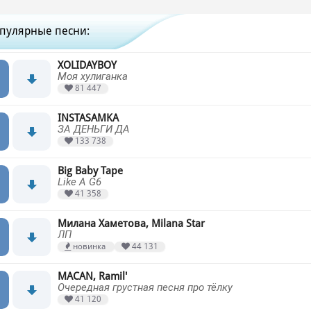
пулярные песни:
XOLIDAYBOY
Моя хулиганка
81 447
INSTASAMKA
ЗА ДЕНЬГИ ДА
133 738
Big Baby Tape
Like A G6
41 358
Милана Хаметова, Milana Star
ЛП
новинка
44 131
MACAN, Ramil'
Очередная грустная песня про тёлку
41 120