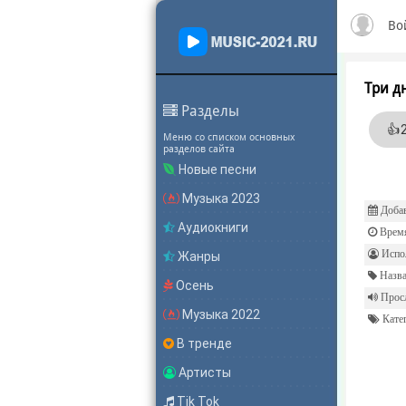
Во
Три д
Разделы
👍
Меню со списком основных
разделов сайта
Новые песни
Музыка 2023
Добав
Аудиокниги
Врем
Испол
Жанры
Назва
Осень
Прос
Музыка 2022
Катег
В тренде
Артисты
Tik Tok