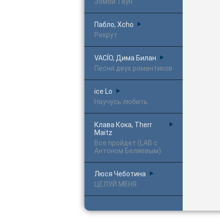
Зомби Таун
Пабло, Xcho
Рекрут
VACÍO, Дима Билан
Песня двух романтиков
ice Lo
Научусь любить
Клава Кока, Therr
Maitz
Все пройдет (LAB с
Антоном Беляевым)
Люся Чеботина
ЦЕЛУЙ МЕНЯ