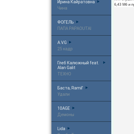
Ирина Кайратовна
6,43 Mб и 
Чина
ФОГЕЛЬ
ПАПА PAPAOUTAI
A.V.G
25 кадр
Глеб Калюжный feat.
Alan Galit
ТЕХНО
Баста, Ramil’
Удали
10AGE
Демоны
Lida