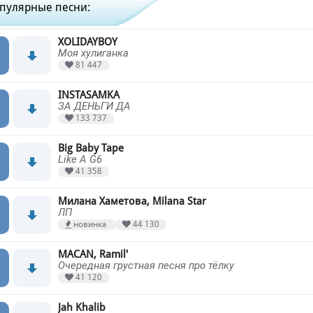
пулярные песни:
XOLIDAYBOY
Моя хулиганка
81 447
INSTASAMKA
ЗА ДЕНЬГИ ДА
133 737
Big Baby Tape
Like A G6
41 358
Милана Хаметова, Milana Star
ЛП
новинка
44 130
MACAN, Ramil'
Очередная грустная песня про тёлку
41 120
Jah Khalib