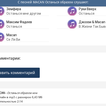
С песней MACAN Останься образом слушают:
Земфира
Руки Вверх
Останься мне другом
Останься
Максим Фадеев
Джоззи & Macan
Останься
В Жизни Так Быв
Macan
Се Ля Ви
мментарии:
авить комментарий
CAN
–
Останься образом
или
лайн в mp3 с размером 6,43 Mб
тельностью 2:14