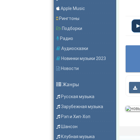
Apple Music
Рингтоны
Подборки
Радио
Аудиосказки
Новинки музыки 2023
Новости
Жанры
Русская музыка
Зарубежная музыка
Рэп и Хип-Хоп
Шансон
Клубная музыка