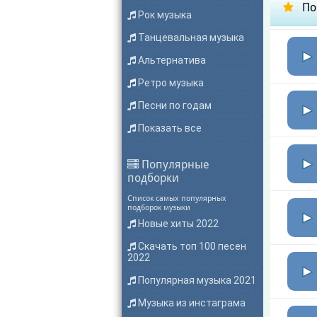
По
Рок музыка
Танцевальная музыка
Альтернатива
Ретро музыка
Песни по годам
Показать все
Популярные
подборки
Список самых популярных
подборок музыки
Новые хиты 2022
Скачать топ 100 песен
2022
Популярная музыка 2021
Музыка из инстаграма