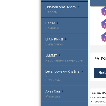
Джиган feat. Andro
Стрелы
Баста
Рэквием
ЕГОР КРИД
Выпускной
JEMMY
Ко
Расставание по-русски
Levandowskiy, Kristina
Доб
Si
В ту ночь
Анет Сай
Скачать
MA
Малышка
слушать он
и продолжи