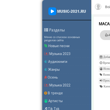
Во
MACA
Разделы
👍
Меню со списком основных
разделов сайта
Новые песни
Музыка 2023
Добав
Аудиокниги
Врем
Испол
Жанры
Назва
Осень
Прос
Музыка 2022
Катег
В тренде
Артисты
Tik Tok