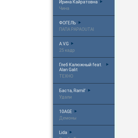
Ирина Кайратовна
Чина
ФОГЕЛЬ
ПАПА PAPAOUTAI
A.V.G
25 кадр
Глеб Калюжный feat.
Alan Galit
ТЕХНО
Баста, Ramil’
Удали
10AGE
Демоны
Lida