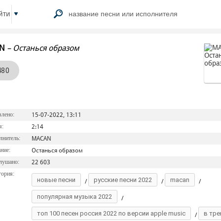
йти
N
–
Останься образом
480
лено:
15-07-2022, 13:11
я:
2:14
нитель:
MACAN
ние:
Останься образом
лушано:
22 603
ория:
новые песни
русские песни 2022
macan
/
/
/
популярная музыка 2022
/
топ 100 песен россия 2022 по версии apple music
в тре
/