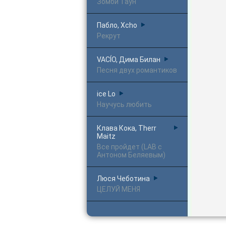
Зомби Таун
Пабло, Xcho
Рекрут
VACÍO, Дима Билан
Песня двух романтиков
ice Lo
Научусь любить
Клава Кока, Therr
Maitz
Все пройдет (LAB с
Антоном Беляевым)
Люся Чеботина
ЦЕЛУЙ МЕНЯ