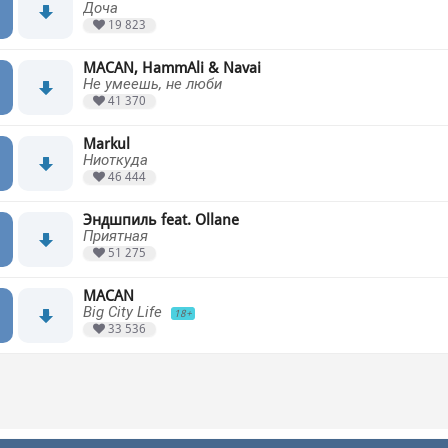
Доча
19 823
MACAN, HammAli & Navai
Не умеешь, не люби
41 370
Markul
Ниоткуда
46 444
Эндшпиль feat. Ollane
Приятная
51 275
MACAN
Big City Life
18+
33 536