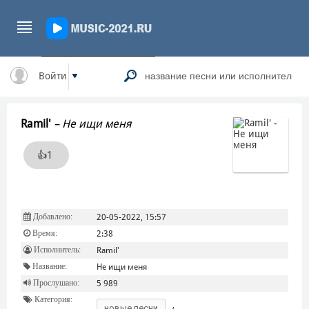
Войти
Ramil'
–
Не ищи меня
👍
1
Добавлено:
20-05-2022, 15:57
Время:
2:38
Исполнитель:
Ramil'
Название:
Не ищи меня
Прослушано:
5 989
Категория:
новые песни