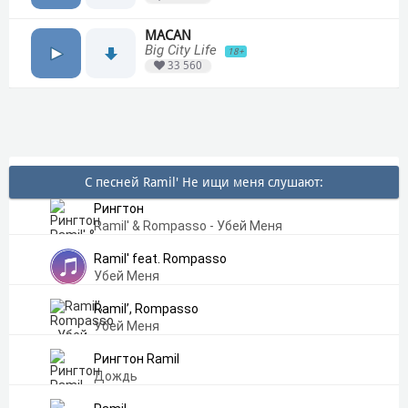
MACAN
Big City Life
18+
33 560
С песней Ramil' Не ищи меня слушают:
Рингтон
Ramil' & Rompasso - Убей Меня
Ramil' feat. Rompasso
Убей Меня
Ramil’, Rompasso
Убей Меня
Рингтон Ramil
Дождь