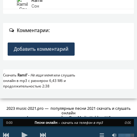
Ramil
Сон
Комментарии:
Добавить комментарий
Скачать
Ramil'
–
Не ищи меня
или слушать
онлайн в mp3 с размером 6,43 Mб и
продолжительностью 2:38
2023 music-2021.pro — популярные песни 2021 скачать и слушать
онлайн
Администратор сайта: Duo Media Holding LLC
3, Central Saint Giles Piazza, St Giles High St, London WC2H 8AG
0:00
Песни онлайн
–
скачать на телефон в mp3
0:00
info@1mp3.site