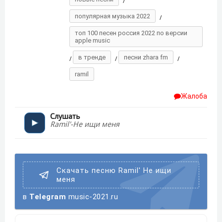
/
популярная музыка 2022
/
топ 100 песен россия 2022 по версии
apple music
в тренде
песни zhara fm
/
/
/
ramil
Жалоба
Слушать
Ramil'-Не ищи меня
Скачать песню Ramil' Не ищи
меня
в
Telegram
music-2021.ru