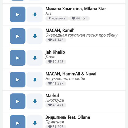
Милана Хаметова, Milana Star
ЛП
новинка
44 151
MACAN, Ramil'
Очередная грустная песня про тёлку
41 143
Jah Khalib
Доча
19 848
MACAN, HammAli & Navai
Не умеешь, не люби
41 397
Markul
Ниоткуда
46 471
Эндшпиль feat. Ollane
Приятная
51 296