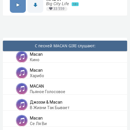
Big City Life
18+
33 559
С песней MACAN GIRI слушают:
Macan
Кино
Macan
Харибо
MACAN
Пьяное Голосовое
Джоззи & Macan
В Жизни Так Бывает
Macan
Се Ля Ви