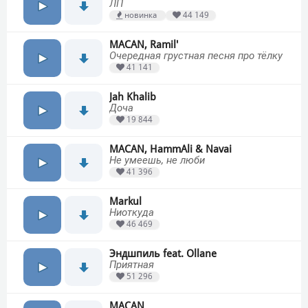
ЛП
новинка
44 149
MACAN, Ramil'
Очередная грустная песня про тёлку
41 141
Jah Khalib
Доча
19 844
MACAN, HammAli & Navai
Не умеешь, не люби
41 396
Markul
Ниоткуда
46 469
Эндшпиль feat. Ollane
Приятная
51 296
MACAN