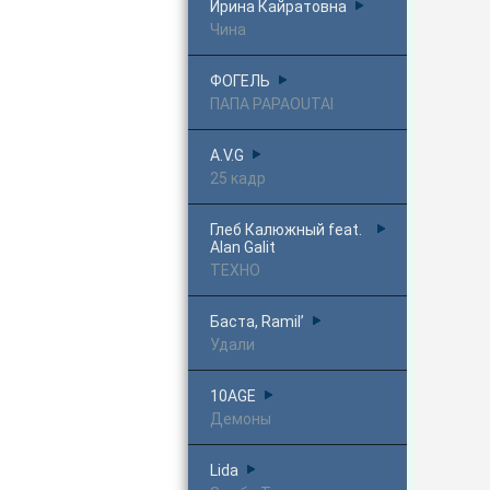
Ирина Кайратовна
Чина
ФОГЕЛЬ
ПАПА PAPAOUTAI
A.V.G
25 кадр
Глеб Калюжный feat.
Alan Galit
ТЕХНО
Баста, Ramil’
Удали
10AGE
Демоны
Lida