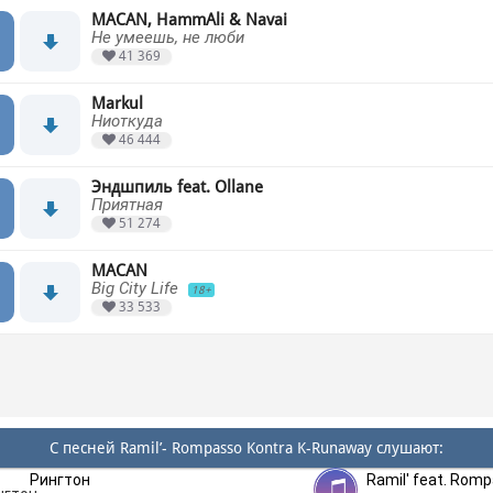
MACAN, HammAli & Navai
Не умеешь, не люби
41 369
Markul
Ниоткуда
46 444
Эндшпиль feat. Ollane
Приятная
51 274
MACAN
Big City Life
18+
33 533
С песней Ramil’- Rompasso Kontra K-Runaway слушают:
Рингтон
Ramil' feat. Rom