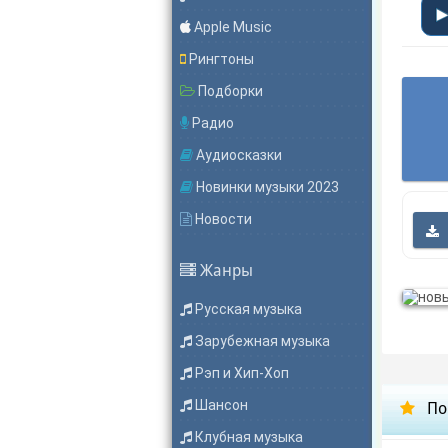
Apple Music
Рингтоны
Подборки
Радио
Аудиосказки
Новинки музыки 2023
Новости
Жанры
Русская музыка
Зарубежная музыка
Рэп и Хип-Хоп
Шансон
По
Клубная музыка