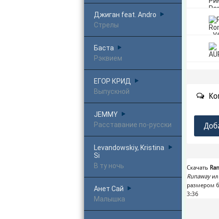
Джиган feat. Andro
Стрелы
Баста
Рэквием
ЕГОР КРИД
Выпускной
Ко
JEMMY
Расставание по-русски
Доб
Levandowskiy, Kristina
Si
В ту ночь
Скачать
Ram
Runaway
ил
размером 6
Анет Сай
3:36
Малышка