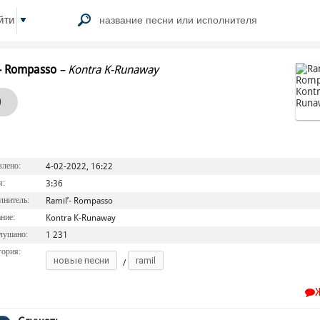
йти
’- Rompasso
–
Kontra K-Runaway
0
лено:
4-02-2022, 16:22
я:
3:36
нитель:
Ramil’- Rompasso
ние:
Kontra K-Runaway
лушано:
1 231
ория:
новые песни
ramil
/