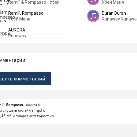
Ramil' & Rompasso - Убей
Убей Меня
Меня
Ramil’, Rompasso
Duran Duran
Убей Меня
Runaway Runawa
AURORA
Runaway
мментарии:
авить комментарий
il’- Rompasso
–
Kontra K-
и слушать онлайн в mp3 с
,43 Mб и продолжительностью