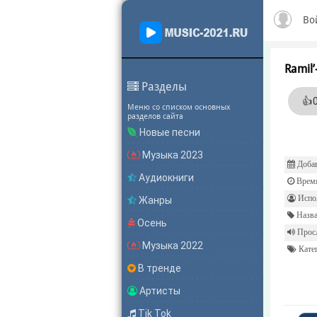
Во
Ramil
Разделы
👍
Меню со списком основных
разделов сайта
Новые песни
Музыка 2023
Добав
Аудиокниги
Врем
Испол
Жанры
Назва
Осень
Прос
Музыка 2022
Катег
В тренде
Артисты
Tik Tok