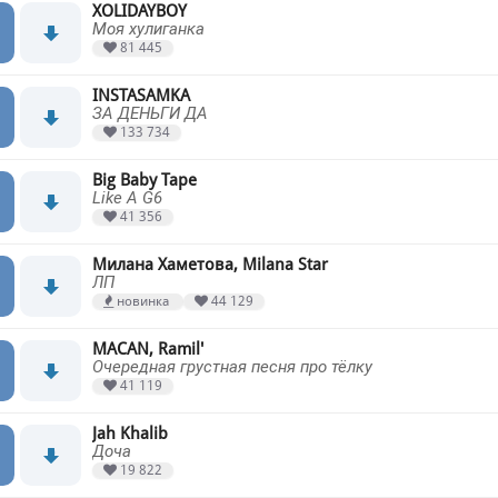
XOLIDAYBOY
Моя хулиганка
81 445
INSTASAMKA
ЗА ДЕНЬГИ ДА
133 734
Big Baby Tape
Like A G6
41 356
Милана Хаметова, Milana Star
ЛП
новинка
44 129
MACAN, Ramil'
Очередная грустная песня про тёлку
41 119
Jah Khalib
Доча
19 822