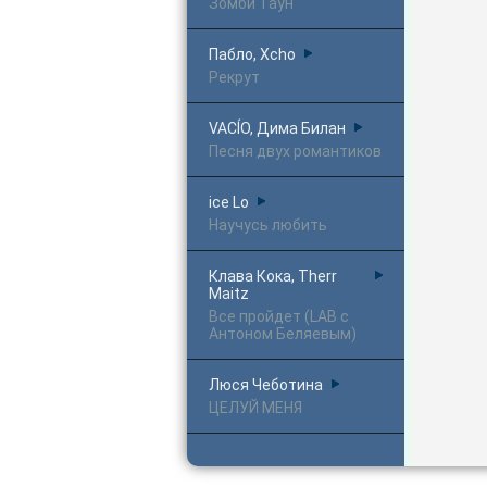
Зомби Таун
Пабло, Xcho
Рекрут
VACÍO, Дима Билан
Песня двух романтиков
ice Lo
Научусь любить
Клава Кока, Therr
Maitz
Все пройдет (LAB с
Антоном Беляевым)
Люся Чеботина
ЦЕЛУЙ МЕНЯ