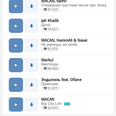
MACAN, Ramil'
Очередная грустная песня про тёлку
41 123
Jah Khalib
Доча
19 827
MACAN, HammAli & Navai
Не умеешь, не люби
41 375
Markul
Ниоткуда
46 449
Эндшпиль feat. Ollane
Приятная
51 277
MACAN
Big City Life
18+
33 537