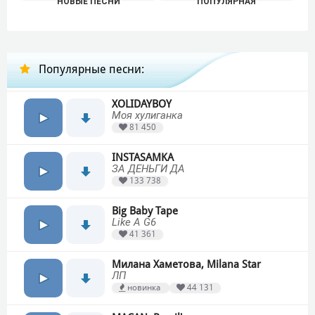
НОВЫЕ ПЕСНИ
ПОПУЛЯРНАЯ
Популярные песни:
XOLIDAYBOY
Моя хулиганка
81 450
INSTASAMKA
ЗА ДЕНЬГИ ДА
133 738
Big Baby Tape
Like A G6
41 361
Милана Хаметова, Milana Star
ЛП
новинка
44 131