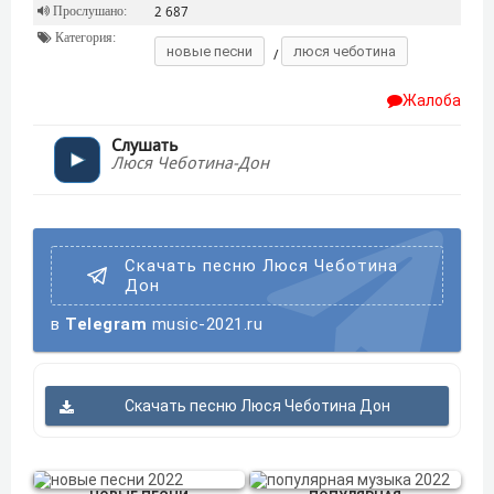
Прослушано:
2 687
Категория:
новые песни
люся чеботина
/
Жалоба
Слушать
Люся Чеботина-Дон
Скачать песню Люся Чеботина
Дон
в
Telegram
music-2021.ru
Скачать песню Люся Чеботина Дон