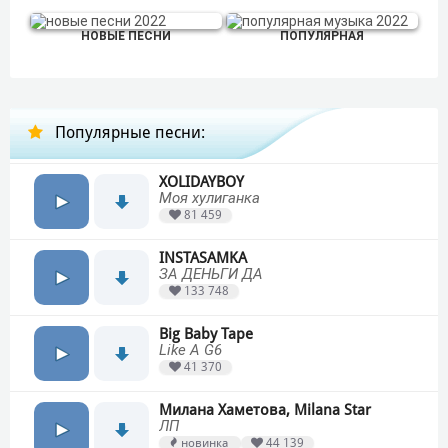
НОВЫЕ ПЕСНИ
ПОПУЛЯРНАЯ
Популярные песни:
XOLIDAYBOY
Моя хулиганка
81 459
INSTASAMKA
ЗА ДЕНЬГИ ДА
133 748
Big Baby Tape
Like A G6
41 370
Милана Хаметова, Milana Star
ЛП
новинка
44 139