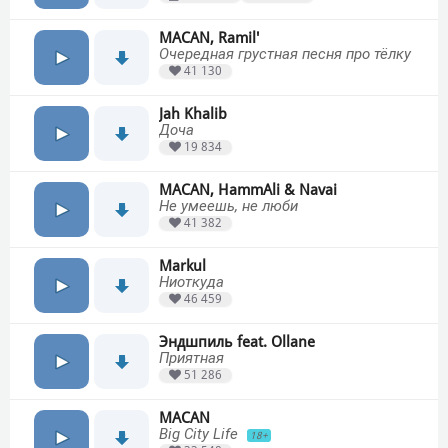
MACAN, Ramil'
Очередная грустная песня про тёлку
41 130
Jah Khalib
Доча
19 834
MACAN, HammAli & Navai
Не умеешь, не люби
41 382
Markul
Ниоткуда
46 459
Эндшпиль feat. Ollane
Приятная
51 286
MACAN
Big City Life
18+