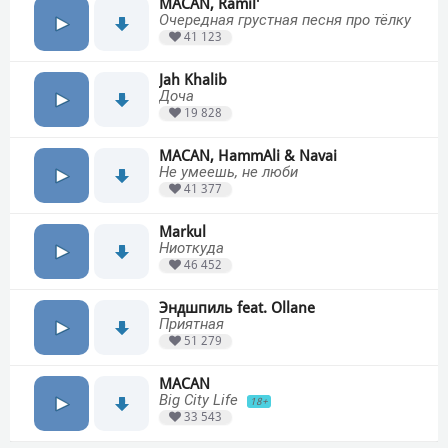
MACAN, Ramil'
Очередная грустная песня про тёлку
41 123
Jah Khalib
Доча
19 828
MACAN, HammAli & Navai
Не умеешь, не люби
41 377
Markul
Ниоткуда
46 452
Эндшпиль feat. Ollane
Приятная
51 279
MACAN
Big City Life
18+
33 543