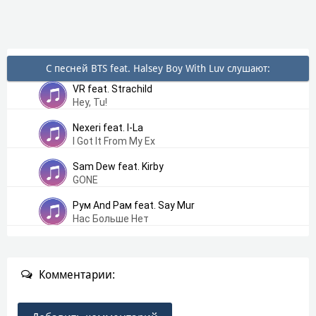
С песней BTS feat. Halsey Boy With Luv слушают:
VR feat. Strachild
Hey, Tu!
Nexeri feat. I-La
I Got It From My Ex
Sam Dew feat. Kirby
GONE
Рум And Рам feat. Say Mur
Нас Больше Нет
Комментарии: