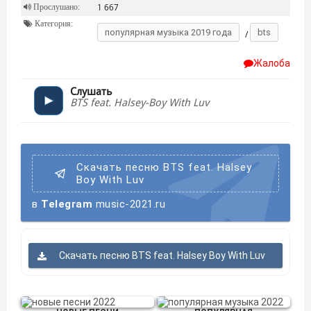
Прослушано:
1 667
Категория:
популярная музыка 2019 года
bts
/
Жалоба
Слушать
BTS feat. Halsey-Boy With Luv
Скачать песню BTS feat. Halsey
Boy With Luv
в
Telegram
music-2021.ru
Скачать песню BTS feat. Halsey Boy With Luv