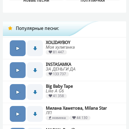
НОВЫЕ ПЕСНИ
ПОПУЛЯРНАЯ
Популярные песни:
XOLIDAYBOY
Моя хулиганка
81 447
INSTASAMKA
ЗА ДЕНЬГИ ДА
133 737
Big Baby Tape
Like A G6
41 358
Милана Хаметова, Milana Star
ЛП
новинка
44 130