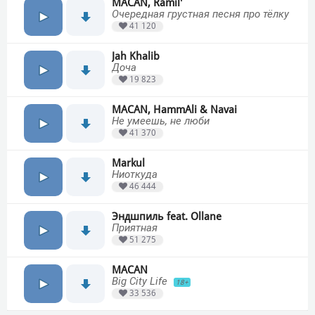
MACAN, Ramil'
Очередная грустная песня про тёлку
41 120
Jah Khalib
Доча
19 823
MACAN, HammAli & Navai
Не умеешь, не люби
41 370
Markul
Ниоткуда
46 444
Эндшпиль feat. Ollane
Приятная
51 275
MACAN
Big City Life
18+
33 536