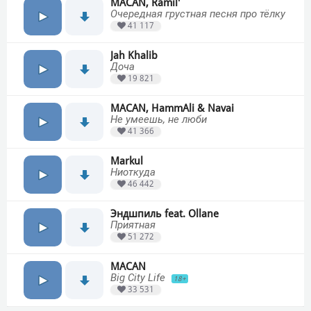
MACAN, Ramil'
Очередная грустная песня про тёлку
41 117
Jah Khalib
Доча
19 821
MACAN, HammAli & Navai
Не умеешь, не люби
41 366
Markul
Ниоткуда
46 442
Эндшпиль feat. Ollane
Приятная
51 272
MACAN
Big City Life
18+
33 531