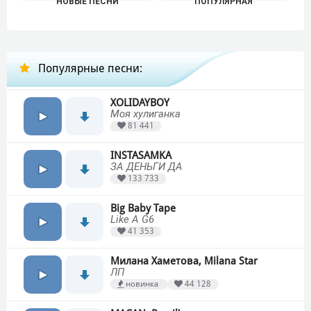
НОВЫЕ ПЕСНИ
ПОПУЛЯРНАЯ
Популярные песни:
XOLIDAYBOY
Моя хулиганка
81 441
INSTASAMKA
ЗА ДЕНЬГИ ДА
133 733
Big Baby Tape
Like A G6
41 353
Милана Хаметова, Milana Star
ЛП
новинка
44 128