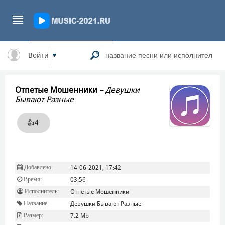
Войти
Отпетые Мошенники
–
Девушки
Бывают Разные
👍
4
Добавлено:
14-06-2021, 17:42
Время:
03:56
Исполнитель:
Отпетые Мошенники
Название:
Девушки Бывают Разные
Размер:
7.2 Mb