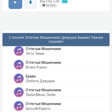
Big City Life
18+
33 543
С песней Отпетые Мошенники Девушки Бывают Разные
слушают:
Отпетые Мошенники
Лето-Зима
Отпетые Мошенники
Всяко-Разно
Браво
Любите Девушки
Отпетые Мошенники
Люби Меня, Люби
Отпетые Мошенники
Бросай Курить