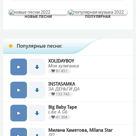
НОВЫЕ ПЕСНИ
ПОПУЛЯРНАЯ
Популярные песни:
XOLIDAYBOY
Моя хулиганка
81 451
INSTASAMKA
ЗА ДЕНЬГИ ДА
133 742
Big Baby Tape
Like A G6
41 364
Милана Хаметова, Milana Star
ЛП