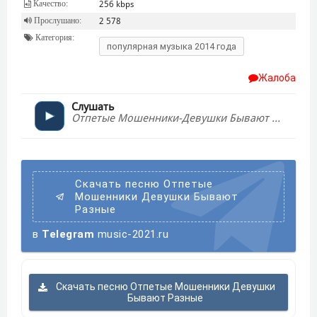
Качество:
256 kbps
Прослушано:
2 578
Категория:
популярная музыка 2014 года
Жалоба
Слушать
Отпетые Мошенники-Девушки Бывают Разные
Скачать песню Отпетые
Мошенники Девушки Бывают
Разные
в
Telegram
music-2021.ru
Скачать песню Отпетые Мошенники Девушки
Бывают Разные