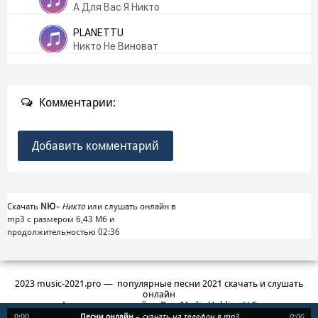
А Для Вас Я Никто
PLANETTU
Никто Не Виноват
Комментарии:
Добавить комментарий
Скачать
NЮ
–
Никто
или слушать онлайн в
mp3 с размером 6,43 Mб и
продолжительностью 02:36
2023 music-2021.pro — популярные песни 2021 скачать и слушать
онлайн
Администратор сайта: Duo Media Holding LLC
3, Central Saint Giles Piazza, St Giles High St, London WC2H 8AG
0:00
Песни онлайн
–
скачать на телефон в mp3
0:00