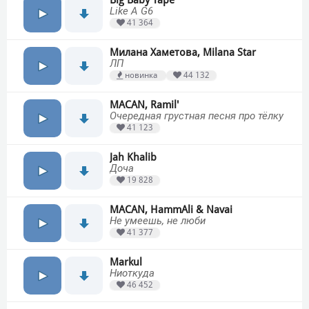
Big Baby Tape
Like A G6
41 364
Милана Хаметова, Milana Star
ЛП
новинка
44 132
MACAN, Ramil'
Очередная грустная песня про тёлку
41 123
Jah Khalib
Доча
19 828
MACAN, HammAli & Navai
Не умеешь, не люби
41 377
Markul
Ниоткуда
46 452