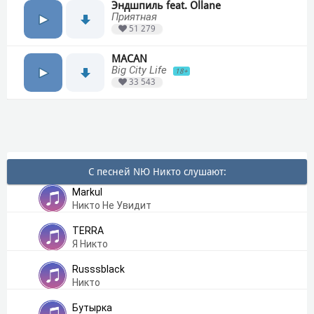
Эндшпиль feat. Ollane
Приятная
51 279
MACAN
Big City Life
18+
33 543
С песней NЮ Никто слушают:
Markul
Никто Не Увидит
TERRA
Я Никто
Russsblack
Никто
Бутырка