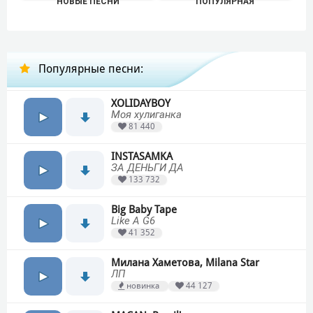
НОВЫЕ ПЕСНИ
ПОПУЛЯРНАЯ
Популярные песни:
XOLIDAYBOY
Моя хулиганка
81 440
INSTASAMKA
ЗА ДЕНЬГИ ДА
133 732
Big Baby Tape
Like A G6
41 352
Милана Хаметова, Milana Star
ЛП
новинка
44 127