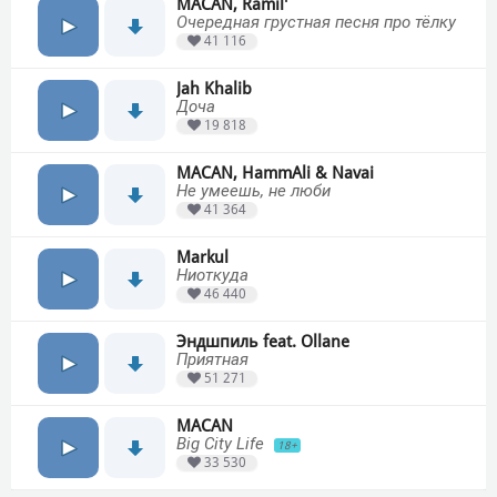
MACAN, Ramil'
Очередная грустная песня про тёлку
41 116
Jah Khalib
Доча
19 818
MACAN, HammAli & Navai
Не умеешь, не люби
41 364
Markul
Ниоткуда
46 440
Эндшпиль feat. Ollane
Приятная
51 271
MACAN
Big City Life
18+
33 530