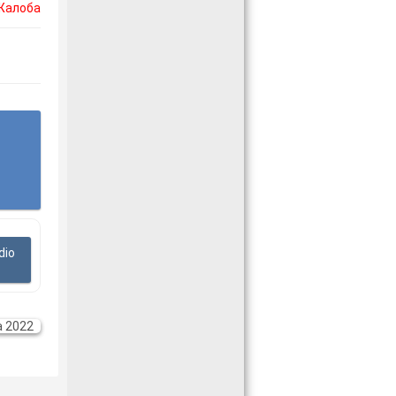
Жалоба
dio