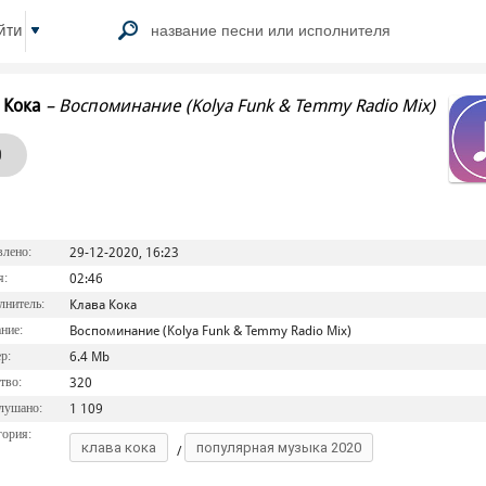
йти
 Кока
–
Воспоминание (Kolya Funk & Temmy Radio Mix)
0
лено:
29-12-2020, 16:23
я:
02:46
нитель:
Клава Кока
ние:
Воспоминание (Kolya Funk & Temmy Radio Mix)
р:
6.4 Mb
тво:
320
лушано:
1 109
ория:
клава кока
популярная музыка 2020
/