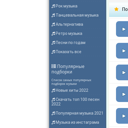
Рок музыка
По
Танцевальная музыка
Альтернатива
Ретро музыка
Песни по годам
Показать все
Популярные
подборки
Список самых популярных
подборок музыки
Новые хиты 2022
Скачать топ 100 песен
2022
Популярная музыка 2021
Музыка из инстаграма