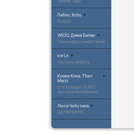
Зомби Таун
Пабло, Xcho
Рекрут
VACÍO, Дима Билан
Песня двух романтиков
ice Lo
Научусь любить
Клава Кока, Therr
Maitz
Все пройдет (LAB с
Антоном Беляевым)
Люся Чеботина
ЦЕЛУЙ МЕНЯ