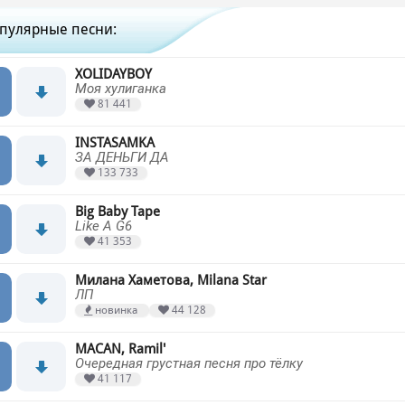
пулярные песни:
XOLIDAYBOY
Моя хулиганка
81 441
INSTASAMKA
ЗА ДЕНЬГИ ДА
133 733
Big Baby Tape
Like A G6
41 353
Милана Хаметова, Milana Star
ЛП
новинка
44 128
MACAN, Ramil'
Очередная грустная песня про тёлку
41 117