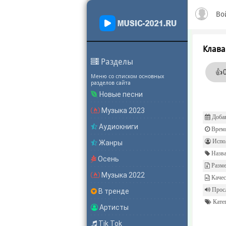
Во
Клава
Разделы
👍
Меню со списком основных
разделов сайта
Новые песни
Музыка 2023
Добав
Аудиокниги
Врем
Испол
Жанры
Назва
Осень
Разме
Музыка 2022
Качес
Прос
В тренде
Катег
Артисты
Tik Tok