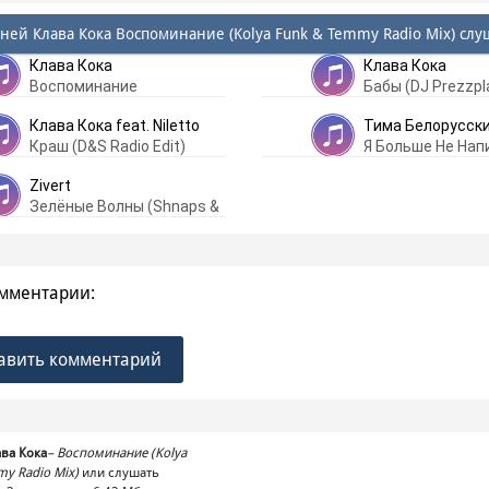
сней Клава Кока Воспоминание (Kolya Funk & Temmy Radio Mix) слу
Клава Кока
Клава Кока
Воспоминание
Бабы (DJ Prezzpl
Edit)
Клава Кока feat. Niletto
Тима Белорусск
Краш (D&S Radio Edit)
Я Больше Не Напи
Funk Radio Mix)
Zivert
Зелёные Волны (Shnaps &
Kolya Funk Remix)
мментарии:
авить комментарий
ва Кока
–
Воспоминание (Kolya
y Radio Mix)
или слушать