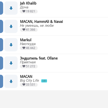
Jah Khalib
Доча
19 821
MACAN, HammAli & Navai
Не умеешь, не люби
41 366
Markul
Ниоткуда
46 442
Эндшпиль feat. Ollane
Приятная
51 272
MACAN
Big City Life
18+
33 531