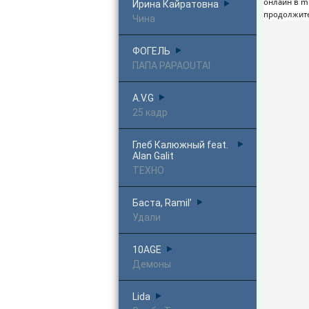
онлайн в m
Ирина Кайратовна
продолжит
Чина
ФОГЕЛЬ
ПАПА PAPAOUTAI
A.V.G
25 кадр
Глеб Калюжный feat.
Alan Galit
ТЕХНО
Баста, Ramil’
Удали
10AGE
Демоны
Lida