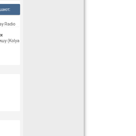
шают:
ay Radio
их
шу (Kolya