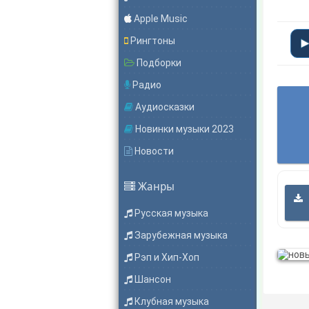
Apple Music
Рингтоны
Подборки
Радио
Аудиосказки
Новинки музыки 2023
Новости
Жанры
Русская музыка
Зарубежная музыка
Рэп и Хип-Хоп
Шансон
Клубная музыка