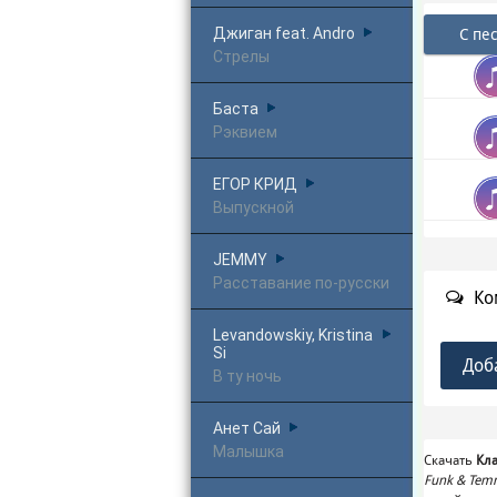
Джиган feat. Andro
С пе
Стрелы
Баста
Рэквием
ЕГОР КРИД
Выпускной
JEMMY
Расставание по-русски
Ко
Levandowskiy, Kristina
Si
Доб
В ту ночь
Анет Сай
Малышка
Скачать
Кла
Funk & Temm