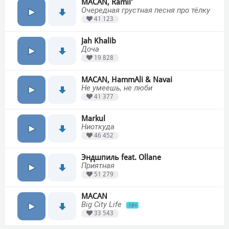
MACAN, Ramil'
Очередная грустная песня про тёлку
41 123
Jah Khalib
Доча
19 828
MACAN, HammAli & Navai
Не умеешь, не люби
41 377
Markul
Ниоткуда
46 452
Эндшпиль feat. Ollane
Приятная
51 279
MACAN
Big City Life
18+
33 543