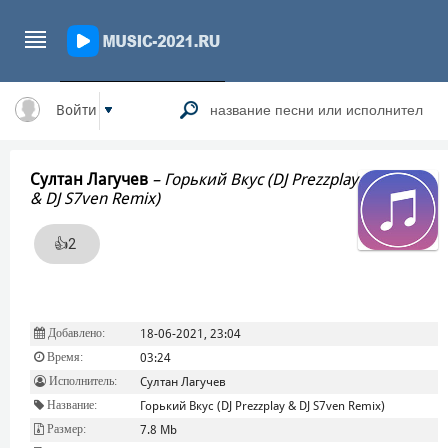
Войти
Султан Лагучев
–
Горький Вкус (DJ Prezzplay
& DJ S7ven Remix)
👍
2
Добавлено:
18-06-2021, 23:04
Время:
03:24
Исполнитель:
Султан Лагучев
Название:
Горький Вкус (DJ Prezzplay & DJ S7ven Remix)
Размер:
7.8 Mb