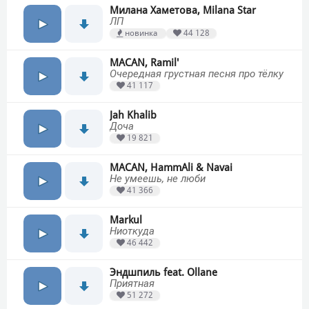
Милана Хаметова, Milana Star
ЛП
новинка
44 128
MACAN, Ramil'
Очередная грустная песня про тёлку
41 117
Jah Khalib
Доча
19 821
MACAN, HammAli & Navai
Не умеешь, не люби
41 366
Markul
Ниоткуда
46 442
Эндшпиль feat. Ollane
Приятная
51 272