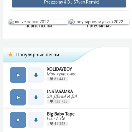
Prezzplay & DJ S7ven Remix)
НОВЫЕ ПЕСНИ
ПОПУЛЯРНАЯ
Популярные песни:
XOLIDAYBOY
Моя хулиганка
81 441
INSTASAMKA
ЗА ДЕНЬГИ ДА
133 733
Big Baby Tape
Like A G6
41 353